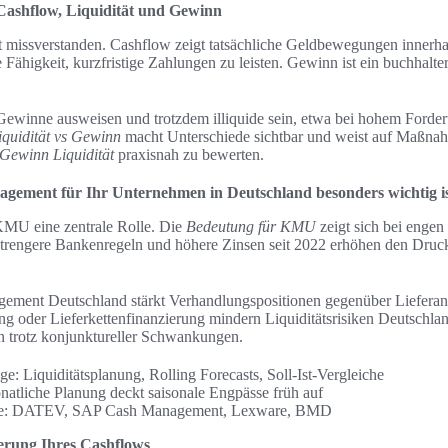
Cashflow, Liquidität und Gewinn
t missverstanden. Cashflow zeigt tatsächliche Geldbewegungen innerha
e Fähigkeit, kurzfristige Zahlungen zu leisten. Gewinn ist ein buchhalte
ewinne ausweisen und trotzdem illiquide sein, etwa bei hohem Forde
iquidität vs Gewinn
macht Unterschiede sichtbar und weist auf Maßna
Gewinn Liquidität
praxisnah zu bewerten.
ement für Ihr Unternehmen in Deutschland besonders wichtig i
KMU eine zentrale Rolle. Die
Bedeutung für KMU
zeigt sich bei engen
 Strengere Bankenregeln und höhere Zinsen seit 2022 erhöhen den Druck
ement Deutschland stärkt Verhandlungspositionen gegenüber Liefera
 oder Lieferkettenfinanzierung mindern Liquiditätsrisiken Deutschlan
en trotz konjunktureller Schwankungen.
: Liquiditätsplanung, Rolling Forecasts, Soll-Ist-Vergleiche
onatliche Planung deckt saisonale Engpässe früh auf
ele: DATEV, SAP Cash Management, Lexware, BMD
serung Ihres Cashflows