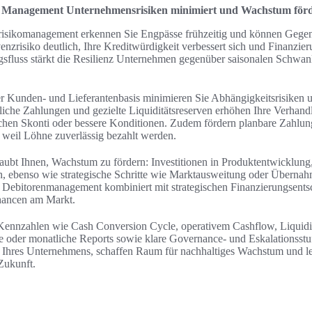
w Management Unternehmensrisiken minimiert und Wachstum förd
srisikomanagement erkennen Sie Engpässe frühzeitig und können Gege
enzrisiko deutlich, Ihre Kreditwürdigkeit verbessert sich und Finanzie
ungsfluss stärkt die Resilienz Unternehmen gegenüber saisonalen Schw
er Kunden- und Lieferantenbasis minimieren Sie Abhängigkeitsrisiken u
iche Zahlungen und gezielte Liquiditätsreserven erhöhen Ihre Verhandl
chen Skonti oder bessere Konditionen. Zudem fördern planbare Zahlung
, weil Löhne zuverlässig bezahlt werden.
laubt Ihnen, Wachstum zu fördern: Investitionen in Produktentwicklung
, ebenso wie strategische Schritte wie Marktausweitung oder Übernah
Debitorenmanagement kombiniert mit strategischen Finanzierungsents
hancen am Markt.
 Kennzahlen wie Cash Conversion Cycle, operativem Cashflow, Liquid
e oder monatliche Reports sowie klare Governance- und Eskalationsstu
t Ihres Unternehmens, schaffen Raum für nachhaltiges Wachstum und le
 Zukunft.