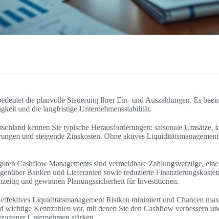
eutet die planvolle Steuerung Ihrer Ein- und Auszahlungen. Es beeinfl
gkeit und die langfristige Unternehmensstabilität.
schland kennen Sie typische Herausforderungen: saisonale Umsätze, l
rungen und steigende Zinskosten. Ohne aktives Liquiditätsmanagement 
 guten Cashflow Managements sind vermeidbare Zahlungsverzüge, eine 
genüber Banken und Lieferanten sowie reduzierte Finanzierungskosten
zeitig und gewinnen Planungssicherheit für Investitionen.
e effektives Liquiditätsmanagement Risiken minimiert und Chancen maxim
d wichtige Kennzahlen vor, mit denen Sie den Cashflow verbessern und
bezogener Unternehmen stärken.