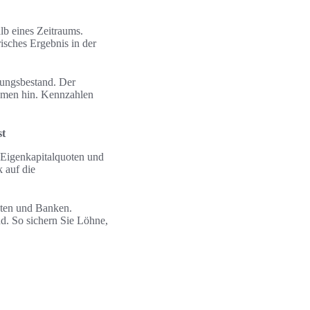
lb eines Zeitraums.
risches Ergebnis in der
rungsbestand. Der
hmen hin. Kennzahlen
st
 Eigenkapitalquoten und
 auf die
nten und Banken.
d. So sichern Sie Löhne,