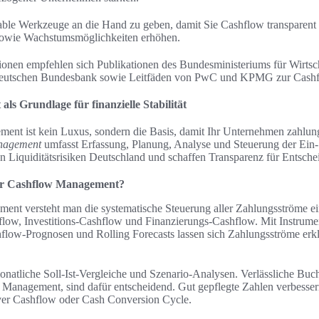
ikable Werkzeuge an die Hand zu geben, damit Sie Cashflow transparent
 sowie Wachstumsmöglichkeiten erhöhen.
tionen empfehlen sich Publikationen des Bundesministeriums für Wirtsc
Deutschen Bundesbank sowie Leitfäden von PwC und KPMG zur Cashf
s Grundlage für finanzielle Stabilität
nt ist kein Luxus, sondern die Basis, damit Ihr Unternehmen zahlung
anagement
umfasst Erfassung, Planung, Analyse und Steuerung der Ein
en Liquiditätsrisiken Deutschland und schaffen Transparenz für Entsch
er Cashflow Management?
nt versteht man die systematische Steuerung aller Zahlungsströme ei
flow, Investitions-Cashflow und Finanzierungs-Cashflow. Mit Instrume
hflow-Prognosen und Rolling Forecasts lassen sich Zahlungsströme er
onatliche Soll-Ist-Vergleiche und Szenario-Analysen. Verlässliche Buc
nagement, sind dafür entscheidend. Gut gepflegte Zahlen verbessern
ver Cashflow oder Cash Conversion Cycle.