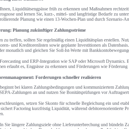
t Ihnen, Liquiditätsengpässe früh zu erkennen und Maßnahmen rechtzeit
rognose und lernen Sie, kurz-, mittel- und langfristige Bedarfe zu unte
 rollierende Planung wie einen 13‑Wochen‑Plan und durch Szenario‑An
erung: Planung zukünftiger Zahlungsströme
 zu treffen, sollten Sie regelmäßig einen Liquiditätsplan erstellen. Nut
en‑ und Kreditorenlisten sowie geplante Investitionen als Datenbasis.
der monatlich und gleichen Sie Soll‑Ist‑Werte mit Bankkontobewegung
r Forecasting und ERP‑Integration wie SAP oder Microsoft Dynamics. E
en erlaubt es, Engpässe zu erkennen und Förderungen wie Förderung 
orenmanagement: Forderungen schneller realisieren
eginnt bei klaren Zahlungsbedingungen und kommuniziertem Zahlungszi
SEPA‑Zahlungen an und nutzen Sie Bonitätsprüfungen vor Auftragsert
chleunigen, setzen Sie Skonto für schnelle Begleichung ein und etabli
chert Factoring kurzfristig Liquidität, während debitorenorientierte Pr
en.
ln Sie längere Zahlungsziele ohne Lieferunterbrechung und bündeln Za