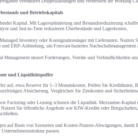
sfreigaben verhindern Doppelzahlungen und verbessern Ihr Working C
bestands und Betriebskapitals
bindet Kapital. Mit Lageroptimierung und Bestandsreduzierung schaffe
se und Just-in-Time reduzieren Überbestände und Lagerkosten.
Managed Inventory oder Konsignationslager mit Lieferanten. Nutzen S
e und ERP‑Anbindung, um Forecast‑basiertes Nachschubmanagement z
al Management steuert Forderungen, Vorräte und Verbindlichkeiten un
nte und Liquiditätspuffer
fer auf, etwa Reserve für 1–3 Monatskosten. Prüfen Sie Kreditlinien, B
kurzfristigen Absicherung. Vergleichen Sie Zinskosten und Sicherheite
wie Factoring oder Leasing schonen die Liquidität. Mezzanine‑Kapital e
 Nutzen Sie öffentliche Angebote wie KfW‑Kredite oder Bürgschaften
schließen.
gen auf Basis von Szenarien und Kosten‑Nutzen‑Abwägungen, damit Ih
r Unternehmensstruktur passen.