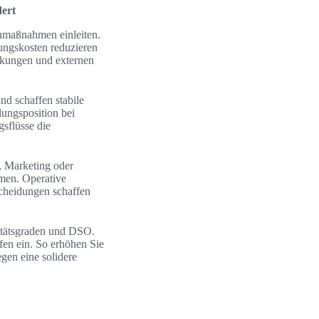
ert
nmaßnahmen einleiten.
rungskosten reduzieren
ankungen und externen
nd schaffen stabile
ungsposition bei
sflüsse die
, Marketing oder
men. Operative
cheidungen schaffen
itätsgraden und DSO.
fen ein. So erhöhen Sie
gen eine solidere