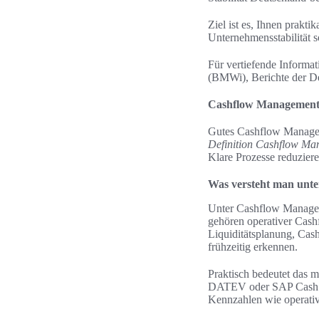
Ziel ist es, Ihnen prakt
Unternehmensstabilität
Für vertiefende Informa
(BMWi), Berichte der 
Cashflow Management al
Gutes Cashflow Manageme
Definition Cashflow M
Klare Prozesse reduzier
Was versteht man unt
Unter Cashflow Manageme
gehören operativer Cash
Liquiditätsplanung, Cas
frühzeitig erkennen.
Praktisch bedeutet das m
DATEV oder SAP Cash Ma
Kennzahlen wie operati