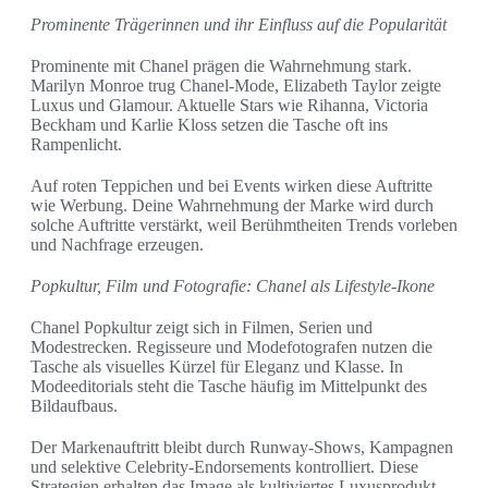
Prominente Trägerinnen und ihr Einfluss auf die Popularität
Prominente mit Chanel prägen die Wahrnehmung stark.
Marilyn Monroe trug Chanel-Mode, Elizabeth Taylor zeigte
Luxus und Glamour. Aktuelle Stars wie Rihanna, Victoria
Beckham und Karlie Kloss setzen die Tasche oft ins
Rampenlicht.
Auf roten Teppichen und bei Events wirken diese Auftritte
wie Werbung. Deine Wahrnehmung der Marke wird durch
solche Auftritte verstärkt, weil Berühmtheiten Trends vorleben
und Nachfrage erzeugen.
Popkultur, Film und Fotografie: Chanel als Lifestyle-Ikone
Chanel Popkultur zeigt sich in Filmen, Serien und
Modestrecken. Regisseure und Modefotografen nutzen die
Tasche als visuelles Kürzel für Eleganz und Klasse. In
Modeeditorials steht die Tasche häufig im Mittelpunkt des
Bildaufbaus.
Der Markenauftritt bleibt durch Runway-Shows, Kampagnen
und selektive Celebrity-Endorsements kontrolliert. Diese
Strategien erhalten das Image als kultiviertes Luxusprodukt