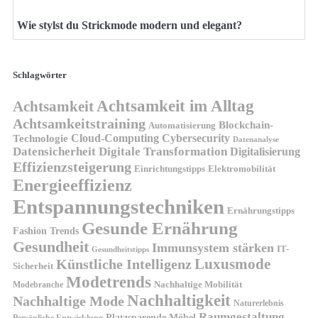
Wie stylst du Strickmode modern und elegant?
Schlagwörter
Achtsamkeit im Alltag
Achtsamkeit
Achtsamkeitstraining
Blockchain-
Automatisierung
Technologie
Cloud-Computing
Cybersecurity
Datenanalyse
Datensicherheit
Digitale Transformation
Digitalisierung
Effizienzsteigerung
Elektromobilität
Einrichtungstipps
Energieeffizienz
Entspannungstechniken
Ernährungstipps
Gesunde Ernährung
Fashion Trends
Gesundheit
Immunsystem stärken
IT-
Gesundheitstipps
Künstliche Intelligenz
Luxusmode
Sicherheit
Modetrends
Nachhaltige Mobilität
Modebranche
Nachhaltigkeit
Nachhaltige Mode
Naturerlebnis
Raumgestaltung
Platzsparende Möbel