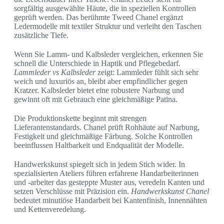
sorgfältig ausgewählte Häute, die in speziellen Kontrollen
geprüft werden. Das berühmte Tweed Chanel ergänzt
Ledermodelle mit textiler Struktur und verleiht den Taschen
zusätzliche Tiefe.
Wenn Sie Lamm- und Kalbsleder vergleichen, erkennen Sie
schnell die Unterschiede in Haptik und Pflegebedarf.
Lammleder vs Kalbsleder
zeigt: Lammleder fühlt sich sehr
weich und luxuriös an, bleibt aber empfindlicher gegen
Kratzer. Kalbsleder bietet eine robustere Narbung und
gewinnt oft mit Gebrauch eine gleichmäßige Patina.
Die Produktionskette beginnt mit strengen
Lieferantenstandards. Chanel prüft Rohhäute auf Narbung,
Festigkeit und gleichmäßige Färbung. Solche Kontrollen
beeinflussen Haltbarkeit und Endqualität der Modelle.
Handwerkskunst spiegelt sich in jedem Stich wider. In
spezialisierten Ateliers führen erfahrene Handarbeiterinnen
und -arbeiter das gesteppte Muster aus, veredeln Kanten und
setzen Verschlüsse mit Präzision ein.
Handwerkskunst Chanel
bedeutet minutiöse Handarbeit bei Kantenfinish, Innennähten
und Kettenveredelung.