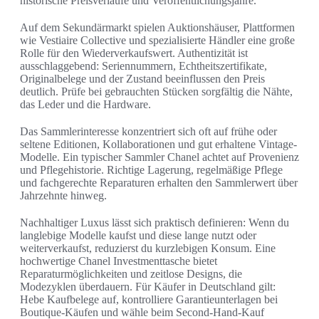
historische Preisverläufe und Veröffentlichungsjahre.
Auf dem Sekundärmarkt spielen Auktionshäuser, Plattformen
wie Vestiaire Collective und spezialisierte Händler eine große
Rolle für den Wiederverkaufswert. Authentizität ist
ausschlaggebend: Seriennummern, Echtheitszertifikate,
Originalbelege und der Zustand beeinflussen den Preis
deutlich. Prüfe bei gebrauchten Stücken sorgfältig die Nähte,
das Leder und die Hardware.
Das Sammlerinteresse konzentriert sich oft auf frühe oder
seltene Editionen, Kollaborationen und gut erhaltene Vintage-
Modelle. Ein typischer Sammler Chanel achtet auf Provenienz
und Pflegehistorie. Richtige Lagerung, regelmäßige Pflege
und fachgerechte Reparaturen erhalten den Sammlerwert über
Jahrzehnte hinweg.
Nachhaltiger Luxus lässt sich praktisch definieren: Wenn du
langlebige Modelle kaufst und diese lange nutzt oder
weiterverkaufst, reduzierst du kurzlebigen Konsum. Eine
hochwertige Chanel Investmenttasche bietet
Reparaturmöglichkeiten und zeitlose Designs, die
Modezyklen überdauern. Für Käufer in Deutschland gilt:
Hebe Kaufbelege auf, kontrolliere Garantieunterlagen bei
Boutique-Käufen und wähle beim Second-Hand-Kauf