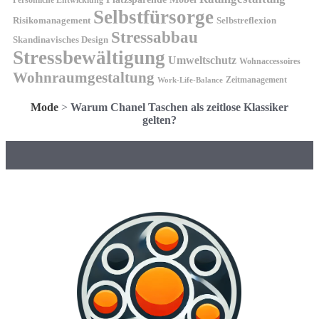
Persönliche Entwicklung
Selbstfürsorge
Risikomanagement
Selbstreflexion
Stressabbau
Skandinavisches Design
Stressbewältigung
Umweltschutz
Wohnaccessoires
Wohnraumgestaltung
Zeitmanagement
Work-Life-Balance
Mode
>
Warum Chanel Taschen als zeitlose Klassiker
gelten?