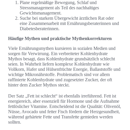
Plane regelmäßige Bewegung, Schlaf und
Stressmanagement als Teil des nachhaltiges
Gewichtsmanagement.
Suche bei starkem Übergewicht ärztlichen Rat oder
eine Zusammenarbeit mit Ernährungsberaterinnen und
Diabetesberaterinnen.
Häufige Mythen und praktische Mythenkorrekturen
Viele Ernährungsmythen kursieren in sozialen Medien und
sorgen für Verwirrung. Ein verbreiteter Kohlenhydrate
Mythos besagt, dass Kohlenhydrate grundsätzlich schlecht
seien. In Wahrheit liefern komplexe Kohlenhydrate wie
Vollkorn, Hafer und Hülsenfrüchte Energie, Ballaststoffe und
wichtige Mikronährstoffe. Problematisch sind vor allem
raffinierte Kohlenhydrate und zugesetzter Zucker, der oft
hinter dem Zucker Mythos steckt.
Der Satz „Fett ist schlecht“ ist ebenfalls irreführend. Fett ist
energiereich, aber essenziell für Hormone und die Aufnahme
fettlöslicher Vitamine. Entscheidend ist die Qualität: Olivenöl,
Nüsse, Avocado und fetter Fisch fördern die Herzgesundheit,
während gehärtete Fette und Transfette gemieden werden
sollten.