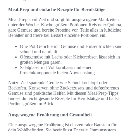
Meal-Prep und einfache Rezepte für Berufstätige
Meal-Prep spart Zeit und sorgt für ausgewogene Mahlzeiten
unter der Woche. Koche größere Portionen Reis oder Quinoa,
gare Gemüse und bereite Proteine vor. Teile alles in luftdichte
Behälter und friere bei Bedarf einzelne Portionen ein.
One-Pot-Gerichte mit Gemüse und Hülsenfrüchten sind
schnell und nahrhaft.
Ofengemüse mit Lachs oder Kichererbsen lässt sich in
großen Mengen garen.
Salatgläser mit Vollkornbasis und einer
Proteinkomponente bieten Abwechslung.
Nutze Zeit sparende Geräte wie Schnellkochtopf oder
Backofen. Konserven ohne Zuckerzusatz und tiefgefrorenes
Gemüse sind praktische Helfer. Mit diesen Meal-Prep-Tipps
findest du leicht gesunde Rezepte für Berufstätige und hältst
Portionsgrößen im Blick.
Ausgewogene Ernährung und Gesundheit
Eine ausgewogene Ernährung ist ein zentraler Baustein für
dein Wohlbefinden. Sie beeinflusst Energie, Immunsystem