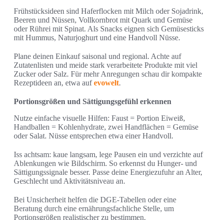
Frühstücksideen sind Haferflocken mit Milch oder Sojadrink,
Beeren und Nüssen, Vollkornbrot mit Quark und Gemüse
oder Rührei mit Spinat. Als Snacks eignen sich Gemüsesticks
mit Hummus, Naturjoghurt und eine Handvoll Nüsse.
Plane deinen Einkauf saisonal und regional. Achte auf
Zutatenlisten und meide stark verarbeitete Produkte mit viel
Zucker oder Salz. Für mehr Anregungen schau dir kompakte
Rezeptideen an, etwa auf
evowelt
.
Portionsgrößen und Sättigungsgefühl erkennen
Nutze einfache visuelle Hilfen: Faust = Portion Eiweiß,
Handballen = Kohlenhydrate, zwei Handflächen = Gemüse
oder Salat. Nüsse entsprechen etwa einer Handvoll.
Iss achtsam: kaue langsam, lege Pausen ein und verzichte auf
Ablenkungen wie Bildschirm. So erkennst du Hunger- und
Sättigungssignale besser. Passe deine Energiezufuhr an Alter,
Geschlecht und Aktivitätsniveau an.
Bei Unsicherheit helfen die DGE-Tabellen oder eine
Beratung durch eine ernährungsfachliche Stelle, um
Portionsgrößen realistischer zu bestimmen.