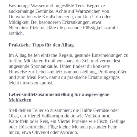
Bevorzuge Wasser und ungesüßte Tees. Begrenze
zuckerhaltige Getränke. Achte auf Warnzeichen von
Dehydration wie Kopfschmerzen, dunklen Urin oder
Müdigkeit. Bei besonderen Erkrankungen, etwa
Niereninsuffizienz, kläre die passende Flüssigkeitszufuhr
ärztlich.
Praktische Tipps für den Alltag
Im Alltag helfen einfache Regeln, gesunde Entscheidungen zu
treffen. Mit klaren Routinen sparst du Zeit und vermeidest
ungesunde Spontankäufe. Unten findest du konkrete
Hinweise zur Lebensmittelzusammenstellung, Portionsgrößen
und zum Meal-Prep, damit du praktische Ernährungstipps
leicht umsetzen kannst.
Lebensmittelzusammenstellung für ausgewogene
Mahlzeiten
Stell deinen Teller so zusammen: die Hälfte Gemüse oder
Obst, ein Viertel Vollkornprodukte wie Vollkornbrot,
Kartoffeln oder Reis, ein Viertel Proteine wie Fisch, Geflügel
oder Hülsenfrüchte. Füge kleine Mengen gesunder Fette
hinzu, etwa Olivenöl oder Avocado.