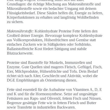
Grundlagen: die richtige Mischung aus Makronährstoffe und
Mikronährstoffe sowie ein bedachter Umgang mit deinem
Flüssigkeitsbedarf. Diese Säulen helfen dir, Energie zu liefern,
Körperfunktionen zu erhalten und langfristig Wohlbefinden
zu sichern.
Makronährstoffe:
Kohlenhydrate Proteine Fette liefern den
Großteil deiner Energie. Bevorzuge komplexe Kohlenhydrate
aus Vollkornprodukten, Hülsenfrüchten und Gemüse statt
einfachen Zuckern wie in Süßigkeiten oder Softdrinks.
Ballaststoffreiche Kost fördert Sättigung und stabile
Blutzuckerwerte.
Proteine sind Baustoffe für Muskeln, Immunzellen und
Enzyme. Gute Quellen sind mageres Fleisch, Geflügel, Fisch,
Eier, Milchprodukte, Hülsenfrüchte und Tofu. Dein Bedarf
richtet sich nach Alter, Geschlecht und Aktivität, wobei die
DGE Empfehlungen als Orientierung dienen.
Fette sind essentiell für die Aufnahme von Vitaminen A, D, E
und K und für die Hormonsynthese. Setze auf ungesättigte
Fettsäuren aus Raps- und Olivenöl, fettem Fisch und Nüssen.
Begrenze gesättigte Fette wie in fettem Fleisch und Butter
sowie Transfette in industriellen Backwaren.