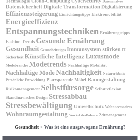
Technologie
Cloud-Computing
Cybersecurity
Datenanalyse
Datensicherheit
Digitale Transformation
Digitalisierung
Effizienzsteigerung
Elektromobilität
Einrichtungstipps
Energieeffizienz
Entspannungstechniken
Ernährungstipps
Gesunde Ernährung
Fashion Trends
Gesundheit
Immunsystem stärken
IT-
Gesundheitstipps
Künstliche Intelligenz
Luxusmode
Sicherheit
Modetrends
Nachhaltige Mobilität
Modebranche
Nachhaltigkeit
Nachhaltige Mode
Naturerlebnis
Raumgestaltung
Platzsparende Möbel
Persönliche Entwicklung
Selbstfürsorge
Risikomanagement
Selbstreflexion
Stressabbau
Skandinavisches Design
Stressbewältigung
Umweltschutz
Wohnaccessoires
Wohnraumgestaltung
Zeitmanagement
Work-Life-Balance
Gesundheit
>
Was ist eine ausgewogene Ernährung?