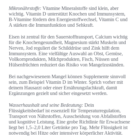
Mikronährstoffe:
Vitamine Mineralstoffe sind klein, aber
wichtig. Vitamin D unterstützt Knochen und Immunsystem,
B-Vitamine fördern den Energiestoffwechsel, Vitamin C und
A stärken die Immunfunktion und Sehkraft.
Eisen ist zentral für den Sauerstofftransport, Calcium wichtig
für die Knochengesundheit, Magnesium stärkt Muskeln und
Nerven, Jod reguliert die Schilddrüse und Zink hilft dem
Immunsystem. Eine vielfältige Auswahl an Obst, Gemüse,
Vollkornprodukten, Milchprodukten, Fisch, Nüssen und
Hülsenfrüchten reduziert das Risiko von Mangelzuständen.
Bei nachgewiesenem Mangel können Supplemente sinnvoll
sein, zum Beispiel Vitamin D im Winter. Sprich vorher mit
deinem Hausarzt oder einer Ernährungsfachkraft, damit
Ergänzungen gezielt und sicher eingesetzt werden.
Wasserhaushalt und seine Bedeutung:
Dein
Flüssigkeitsbedarf ist essenziell für Temperaturregulation,
Transport von Nährstoffen, Ausscheidung von Abfallstoffen
und kognitive Leistung. Eine grobe Richtlinie für Erwachsene
liegt bei 1,5–2,0 Liter Getränke pro Tag. Mehr Flüssigkeit ist
notwendig bei Hitze oder intensiver körperlicher Aktivität.