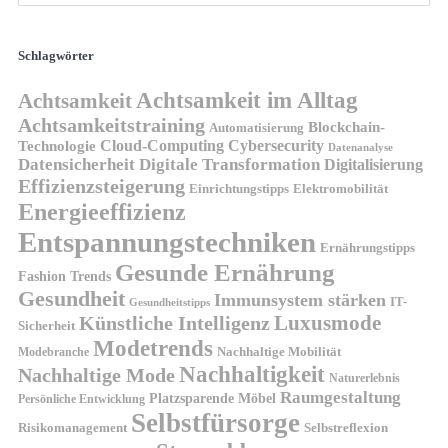
Schlagwörter
Achtsamkeit im Alltag
Achtsamkeit
Achtsamkeitstraining
Blockchain-
Automatisierung
Technologie
Cloud-Computing
Cybersecurity
Datenanalyse
Datensicherheit
Digitale Transformation
Digitalisierung
Effizienzsteigerung
Elektromobilität
Einrichtungstipps
Energieeffizienz
Entspannungstechniken
Ernährungstipps
Gesunde Ernährung
Fashion Trends
Gesundheit
Immunsystem stärken
IT-
Gesundheitstipps
Künstliche Intelligenz
Luxusmode
Sicherheit
Modetrends
Nachhaltige Mobilität
Modebranche
Nachhaltigkeit
Nachhaltige Mode
Naturerlebnis
Raumgestaltung
Platzsparende Möbel
Persönliche Entwicklung
Selbstfürsorge
Risikomanagement
Selbstreflexion