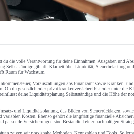
ägst du die volle Verantwortung für deine Einnahmen, Ausgaben und Abs
ng Selbstständige gibt dir Klarheit über Liquidität, Steuerbelastung un
hafft Raum für Wachstum.
 Einkommensteuer, Vorauszahlungen ans Finanzamt sowie Kranken- und
. Ob du gesetzlich oder privat krankenversichert bist oder unter die 
eeinflusst deine Liquiditätsplanung Selbstständige und die Höhe der n
satz- und Liquiditätsplanung, das Bilden von Steuerrücklagen, sowie
 variablen Kosten. Ebenso gehört die langfristige finanzielle Absicher
und passende Versicherungen sind Bestandteil einer nachhaltigen Strateg
itten zeigen wir praxisnahe Methoden, Kennzahlen und Tools. So lern