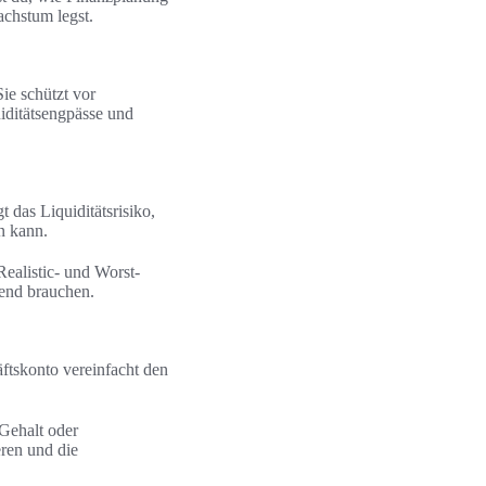
achstum legst.
ie schützt vor
iditätsengpässe und
 das Liquiditätsrisiko,
n kann.
ealistic- und Worst-
gend brauchen.
äftskonto vereinfacht den
 Gehalt oder
ren und die