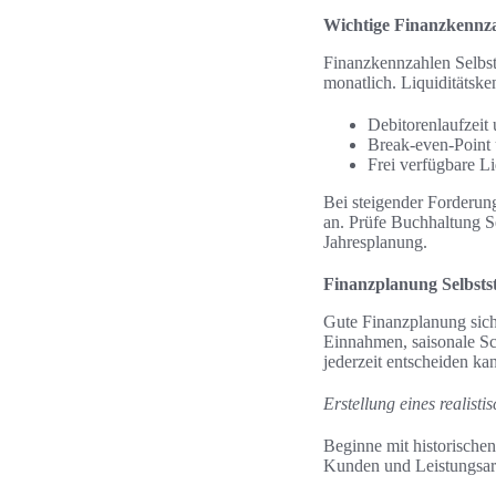
Wichtige Finanzkennza
Finanzkennzahlen Selbs
monatlich. Liquiditätsk
Debitorenlaufzeit
Break-even-Point 
Frei verfügbare L
Bei steigender Forderun
an. Prüfe Buchhaltung Se
Jahresplanung.
Finanzplanung Selbsts
Gute Finanzplanung sich
Einnahmen, saisonale S
jederzeit entscheiden ka
Erstellung eines realist
Beginne mit historische
Kunden und Leistungsar