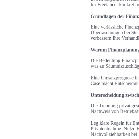
für Freelancer konkret f
Grundlagen der Finanz
Eine verlässliche Finanz
Überraschungen bei Steu
verbessern Ihre Verhand
Warum Finanzplanung fü
Die Bedeutung Finanzplan
was zu Säumniszuschläge
Eine Umsatzprognose hil
Case macht Entscheidunge
Unterscheidung zwisch
Die Trennung privat gesc
Nachweis von Betriebsa
Leg klare Regeln für Ent
Privatentnahme. Nutze B
Nachvollziehbarkeit bei 