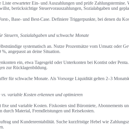
ne Liste erwarteter Ein- und Auszahlungen und prüfe Zahlungstermine.
n willst, berücksichtige Steuervorauszahlungen, Sozialabgaben und gepla
orst-, Base- und Best-Case. Definiere Triggerpunkte, bei denen du Kos
ür Steuern, Sozialabgaben und schwache Monate
lbstständige systematisch an. Nutze Prozentsätze vom Umsatz oder G
 %, angepasst an deine Situation.
enkonten ein, etwa Tagesgeld oder Unterkonten bei Kontist oder Penta.
en zur Rücklagenbildung.
puffer für schwache Monate. Als Vorsorge Liquidität gelten 2–3 Monats
vs. variable Kosten erkennen und optimieren
 fixe und variable Kosten. Fixkosten sind Büromiete, Abonnements un
en durch Material, Fremdleistungen und Reisekosten.
uftrag und Kundenrentabilität. Suche kurzfristige Hebel wie Zahlungsz
en.