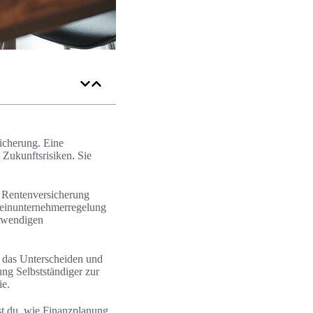
icherung. Eine
d Zukunftsrisiken. Sie
 Rentenversicherung
Kleinunternehmerregelung
otwendigen
 das Unterscheiden und
ung Selbstständiger zur
ie.
st du, wie Finanzplanung