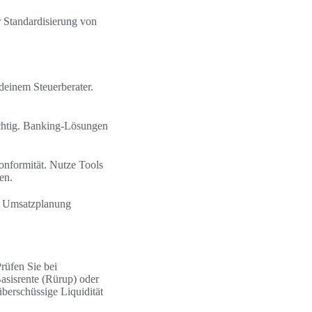
r Standardisierung von
deinem Steuerberater.
chtig. Banking-Lösungen
nformität. Nutze Tools
en.
ne Umsatzplanung
rüfen Sie bei
Basisrente (Rürup) oder
berschüssige Liquidität