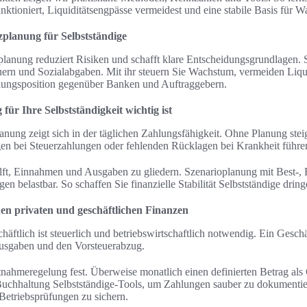
unktioniert, Liquiditätsengpässe vermeidest und eine stabile Basis für W
planung für Selbstständige
planung reduziert Risiken und schafft klare Entscheidungsgrundlagen. S
ern und Sozialabgaben. Mit ihr steuern Sie Wachstum, vermeiden Liqu
lungsposition gegenüber Banken und Auftraggebern.
r Ihre Selbstständigkeit wichtig ist
ung zeigt sich in der täglichen Zahlungsfähigkeit. Ohne Planung steigt
n bei Steuerzahlungen oder fehlenden Rücklagen bei Krankheit führe
ft, Einnahmen und Ausgaben zu gliedern. Szenarioplanung mit Best-, R
n belastbar. So schaffen Sie finanzielle Stabilität Selbstständige drin
en privaten und geschäftlichen Finanzen
häftlich ist steuerlich und betriebswirtschaftlich notwendig. Ein Gesch
usgaben und den Vorsteuerabzug.
nahmeregelung fest. Überweise monatlich einen definierten Betrag als
uchhaltung Selbstständige-Tools, um Zahlungen sauber zu dokumentie
Betriebsprüfungen zu sichern.