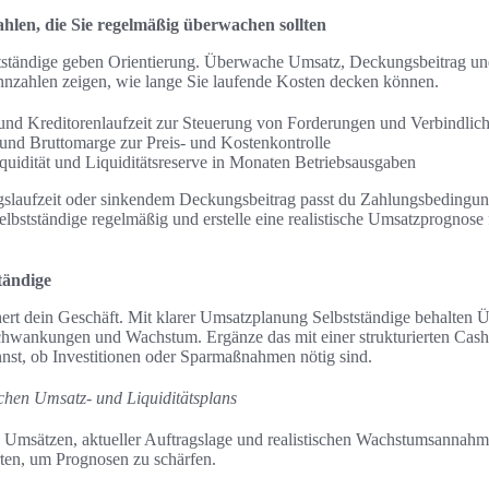
hlen, die Sie regelmäßig überwachen sollten
tständige geben Orientierung. Überwache Umsatz, Deckungsbeitrag un
ennzahlen zeigen, wie lange Sie laufende Kosten decken können.
 und Kreditorenlaufzeit zur Steuerung von Forderungen und Verbindlich
und Bruttomarge zur Preis- und Kostenkontrolle
iquidität und Liquiditätsreserve in Monaten Betriebsausgaben
gslaufzeit oder sinkendem Deckungsbeitrag passt du Zahlungsbedingung
lbstständige regelmäßig und erstelle eine realistische Umsatzprognose 
tändige
ert dein Geschäft. Mit klarer Umsatzplanung Selbstständige behalten Ü
chwankungen und Wachstum. Ergänze das mit einer strukturierten Cash
nnst, ob Investitionen oder Sparmaßnahmen nötig sind.
ischen Umsatz- und Liquiditätsplans
n Umsätzen, aktueller Auftragslage und realistischen Wachstumsannah
ten, um Prognosen zu schärfen.