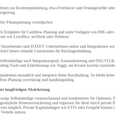
hmen zur Kostenoptimierung, etwa Freelancer statt Festangestellte ode
teigerung.
 Ihre Finanzplanung vereinfachen
cel-Templates für Cashflow-Planung und nutze Vorlagen von IHK oder 
are wie Lexoffice, sevDesk oder Debitoor.
 Steuerberater sind DATEV Unternehmen online und Integrationen wi
Holvi bieten virtuelle Unterkonten für Rücklagenbildung.
Selbstständige nach Integrationsgrad, Automatisierung und DSGVO-Ko
orting-Tools und Zeiterfassung wie Toggl, um Kosten korrekt zuzuordn
mindestens monatlich und integriere deine Buchhaltung. So bleibt dei
flow-Planung zuverlässig und handlungsfähig.
zur langfristigen Absicherung
orsorge Selbstständige vorausschauend und kombinieren Sie Optionen. P
e gesetzliche Rentenversicherung und ergänzen Sie diese durch private 
wenn möglich. Private Kapitalanlagen wie ETFs oder Festgeld können ü
 Vorteile nutzen.