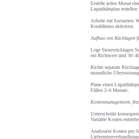
Erstelle jeden Monat ei
Liquiditätsplan erstelle
Arbeite mit Szenarien: W
Kreditlinien aktivierst.
Aufbau von Rücklagen f
Lege Steuerrücklagen Se
ein Richtwert sind 30–40
Richte separate Rücklag
monatliche Überweisung
Plane einen Liquiditäts
Fällen 3–6 Monate.
Kostenmanagement: fixe 
Unterscheide konsequent
Variable Kosten entsteh
Analysiere Kosten pro A
Lieferantenverhandlung