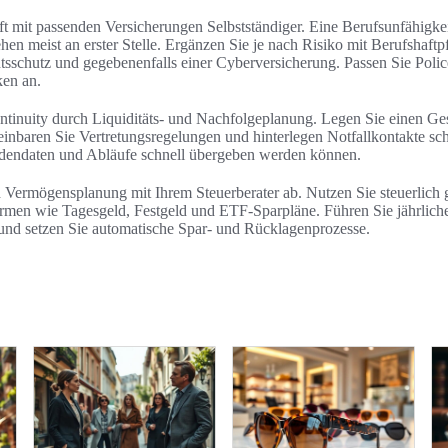
ft mit passenden Versicherungen Selbstständiger. Eine Berufsunfähigke
en meist an erster Stelle. Ergänzen Sie je nach Risiko mit Berufshaftpf
htsschutz und gegebenenfalls einer Cyberversicherung. Passen Sie Poli
ken an.
ntinuity durch Liquiditäts- und Nachfolgeplanung. Legen Sie einen Ges
inbaren Sie Vertretungsregelungen und hinterlegen Notfallkontakte schri
ndendaten und Abläufe schnell übergeben werden können.
 Vermögensplanung mit Ihrem Steuerberater ab. Nutzen Sie steuerlich 
rmen wie Tagesgeld, Festgeld und ETF-Sparpläne. Führen Sie jährlich
nd setzen Sie automatische Spar- und Rücklagenprozesse.