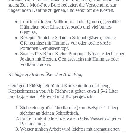
sparst Zeit. Meal-Prep Büro reduziert die Versuchung, zur
ungesunden Kantine zu gehen, und senkt oft die Kosten.
Lunchbox Ideen: Vollkornreis oder Quinoa, gegrilltes
Hähnchen oder Linsen, Avocado und viel buntes
Gemüse.
Rezepte: Schichte Salate in Schraubgläsern, bereite
Ofengemüse mit Hummus vor oder koche große
Portionen Gemüseeintopf.
Snacks fürs Büro: Kleine Portionen Nüsse, griechischer
Joghurt mit Beeren, Gemüsesticks mit Hummus oder
Vollkorncracker.
Richtige Hydration über den Arbeitstag
Genügend Flüssigkeit fördert Konzentration und beugt
Kopfschmerzen vor. Als Richtwert gelten etwa 1,5–2 Liter
pro Tag, je nach Aktivität und Körpergewicht.
Stelle eine große Trinkflasche (zum Beispiel 1 Liter)
sichtbar an deinen Schreibtisch.
Führe Trinkrituale ein, etwa ein Glas Wasser vor jeder
Besprechung.
Wasser trinken Arbeit wird leichter mit aromatisierten