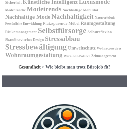
Künstliche Intelligenz
Luxusmode
Sicherheit
Modetrends
Nachhaltige Mobilität
Modebranche
Nachhaltigkeit
Nachhaltige Mode
Naturerlebnis
Raumgestaltung
Platzsparende Möbel
Persönliche Entwicklung
Selbstfürsorge
Risikomanagement
Selbstreflexion
Stressabbau
Skandinavisches Design
Stressbewältigung
Umweltschutz
Wohnaccessoires
Wohnraumgestaltung
Zeitmanagement
Work-Life-Balance
Gesundheit
>
Wie bleibt man trotz Bürojob fit?