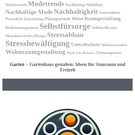
Modetrends
Nachhaltige Mobilität
Modebranche
Nachhaltigkeit
Nachhaltige Mode
Naturerlebnis
Raumgestaltung
Platzsparende Möbel
Persönliche Entwicklung
Selbstfürsorge
Risikomanagement
Selbstreflexion
Stressabbau
Skandinavisches Design
Stressbewältigung
Umweltschutz
Wohnaccessoires
Wohnraumgestaltung
Zeitmanagement
Work-Life-Balance
Garten
>
Gartenhaus gestalten: Ideen für Stauraum und
Freizeit