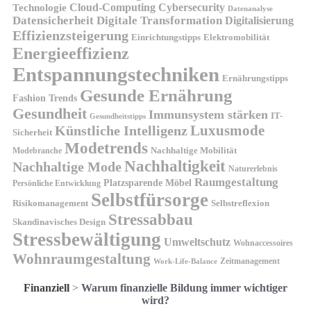
Technologie
Cloud-Computing
Cybersecurity
Datenanalyse
Datensicherheit
Digitale Transformation
Digitalisierung
Effizienzsteigerung
Elektromobilität
Einrichtungstipps
Energieeffizienz
Entspannungstechniken
Ernährungstipps
Gesunde Ernährung
Fashion Trends
Gesundheit
Immunsystem stärken
IT-
Gesundheitstipps
Künstliche Intelligenz
Luxusmode
Sicherheit
Modetrends
Nachhaltige Mobilität
Modebranche
Nachhaltigkeit
Nachhaltige Mode
Naturerlebnis
Raumgestaltung
Platzsparende Möbel
Persönliche Entwicklung
Selbstfürsorge
Risikomanagement
Selbstreflexion
Stressabbau
Skandinavisches Design
Stressbewältigung
Umweltschutz
Wohnaccessoires
Wohnraumgestaltung
Zeitmanagement
Work-Life-Balance
Finanziell
>
Warum finanzielle Bildung immer wichtiger
wird?