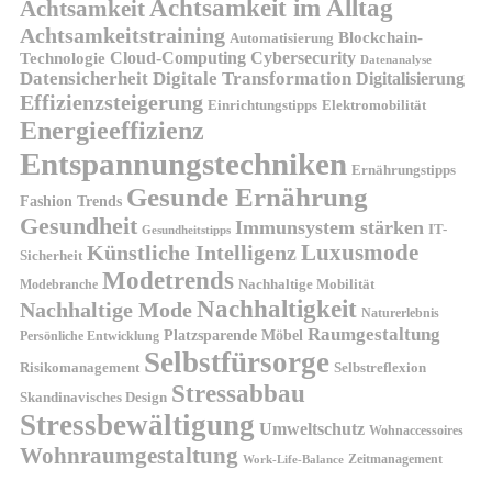
Achtsamkeit im Alltag
Achtsamkeit
Achtsamkeitstraining
Blockchain-
Automatisierung
Technologie
Cloud-Computing
Cybersecurity
Datenanalyse
Datensicherheit
Digitale Transformation
Digitalisierung
Effizienzsteigerung
Elektromobilität
Einrichtungstipps
Energieeffizienz
Entspannungstechniken
Ernährungstipps
Gesunde Ernährung
Fashion Trends
Gesundheit
Immunsystem stärken
IT-
Gesundheitstipps
Künstliche Intelligenz
Luxusmode
Sicherheit
Modetrends
Nachhaltige Mobilität
Modebranche
Nachhaltigkeit
Nachhaltige Mode
Naturerlebnis
Raumgestaltung
Platzsparende Möbel
Persönliche Entwicklung
Selbstfürsorge
Risikomanagement
Selbstreflexion
Stressabbau
Skandinavisches Design
Stressbewältigung
Umweltschutz
Wohnaccessoires
Wohnraumgestaltung
Zeitmanagement
Work-Life-Balance