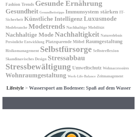
Gesunde Ernährung
Fashion Trends
Gesundheit
Immunsystem stärken
IT-
Gesundheitstipps
Künstliche Intelligenz
Luxusmode
Sicherheit
Modetrends
Nachhaltige Mobilität
Modebranche
Nachhaltigkeit
Nachhaltige Mode
Naturerlebnis
Raumgestaltung
Platzsparende Möbel
Persönliche Entwicklung
Selbstfürsorge
Risikomanagement
Selbstreflexion
Stressabbau
Skandinavisches Design
Stressbewältigung
Umweltschutz
Wohnaccessoires
Wohnraumgestaltung
Zeitmanagement
Work-Life-Balance
Lifestyle
>
Wassersport am Bodensee: Spaß auf dem Wasser