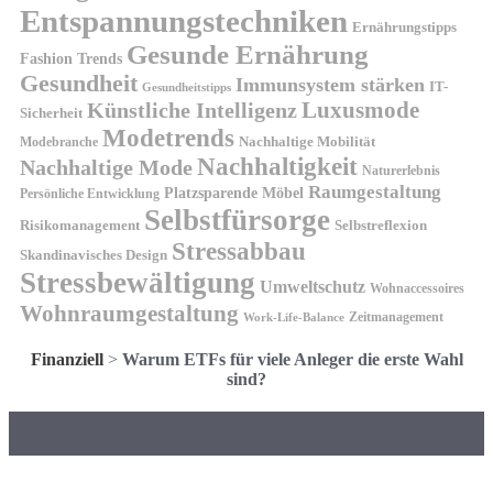
Entspannungstechniken
Ernährungstipps
Gesunde Ernährung
Fashion Trends
Gesundheit
Immunsystem stärken
IT-
Gesundheitstipps
Künstliche Intelligenz
Luxusmode
Sicherheit
Modetrends
Nachhaltige Mobilität
Modebranche
Nachhaltigkeit
Nachhaltige Mode
Naturerlebnis
Raumgestaltung
Platzsparende Möbel
Persönliche Entwicklung
Selbstfürsorge
Risikomanagement
Selbstreflexion
Stressabbau
Skandinavisches Design
Stressbewältigung
Umweltschutz
Wohnaccessoires
Wohnraumgestaltung
Zeitmanagement
Work-Life-Balance
Finanziell
>
Warum ETFs für viele Anleger die erste Wahl
sind?