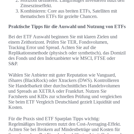
Horizont definieren: Langfristiges Investieren nutzt den
Zinseszinseffekt.
Kombinieren: Core aus breiten ETFs, Satelliten mit
thematischen ETFs für gezielte Chancen.
Praktische Tipps für die Auswahl und Nutzung von ETFs
Bei der ETF Auswahl beginnen Sie mit klaren Zielen und
einem Zeithorizont. Prüfen Sie TER, Fondsvolumen,
Tracking Error und Spread. Achten Sie auf die
Replikationsmethode (physisch oder synthetisch), das Domizil
des Fonds und den Indexanbieter wie MSCI, FTSE oder
S&P.
Wählen Sie Anbieter mit guter Reputation wie Vanguard,
iShares (BlackRock) oder Xtrackers (DWS). Kontrollieren
Sie Handelbarkeit über durchschnittliches Handelsvolumen
und Spreads an XETRA oder Frankfurt. Nutzen Sie
Factsheets und KIDs zur schnellen Prüfung und vergleichen
Sie beim ETF Vergleich Deutschland gezielt Liquidität und
Kosten.
Für die Praxis sind ETF Sparplan Tipps wichtig:
Regelmäßiges Investieren nutzt den Cost-Averaging-Effekt.
Achten Sie bei Brokern auf Mindestbeträge und Kosten für