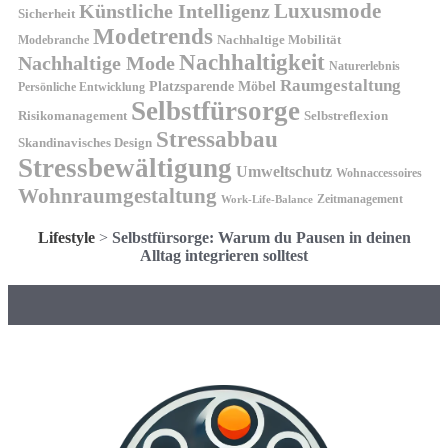
Künstliche Intelligenz
Luxusmode
Sicherheit
Modetrends
Nachhaltige Mobilität
Modebranche
Nachhaltigkeit
Nachhaltige Mode
Naturerlebnis
Raumgestaltung
Platzsparende Möbel
Persönliche Entwicklung
Selbstfürsorge
Risikomanagement
Selbstreflexion
Stressabbau
Skandinavisches Design
Stressbewältigung
Umweltschutz
Wohnaccessoires
Wohnraumgestaltung
Zeitmanagement
Work-Life-Balance
Lifestyle
>
Selbstfürsorge: Warum du Pausen in deinen
Alltag integrieren solltest