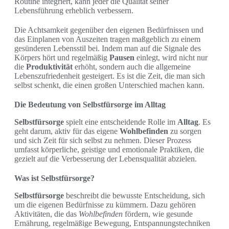
Routine integriert, kann jeder die Qualität seiner
Lebensführung erheblich verbessern.
Die Achtsamkeit gegenüber den eigenen Bedürfnissen und
das Einplanen von Auszeiten tragen maßgeblich zu einem
gesünderen Lebensstil bei. Indem man auf die Signale des
Körpers hört und regelmäßig
Pausen
einlegt, wird nicht nur
die
Produktivität
erhöht, sondern auch die allgemeine
Lebenszufriedenheit gesteigert. Es ist die Zeit, die man sich
selbst schenkt, die einen großen Unterschied machen kann.
Die Bedeutung von Selbstfürsorge im Alltag
Selbstfürsorge
spielt eine entscheidende Rolle im
Alltag
. Es
geht darum, aktiv für das eigene
Wohlbefinden
zu sorgen
und sich Zeit für sich selbst zu nehmen. Dieser Prozess
umfasst körperliche, geistige und emotionale Praktiken, die
gezielt auf die Verbesserung der Lebensqualität abzielen.
Was ist Selbstfürsorge?
Selbstfürsorge
beschreibt die bewusste Entscheidung, sich
um die eigenen Bedürfnisse zu kümmern. Dazu gehören
Aktivitäten, die das
Wohlbefinden
fördern, wie gesunde
Ernährung, regelmäßige Bewegung, Entspannungstechniken