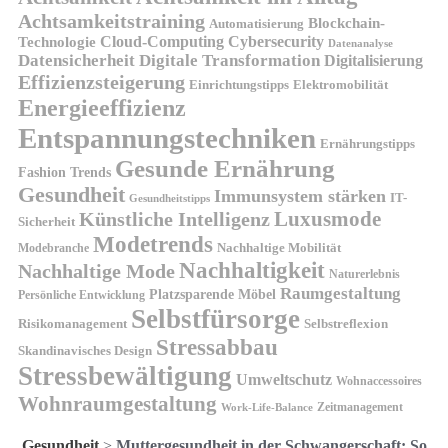
Achtsamkeitstraining
Blockchain-
Automatisierung
Technologie
Cloud-Computing
Cybersecurity
Datenanalyse
Datensicherheit
Digitale Transformation
Digitalisierung
Effizienzsteigerung
Elektromobilität
Einrichtungstipps
Energieeffizienz
Entspannungstechniken
Ernährungstipps
Gesunde Ernährung
Fashion Trends
Gesundheit
Immunsystem stärken
IT-
Gesundheitstipps
Künstliche Intelligenz
Luxusmode
Sicherheit
Modetrends
Nachhaltige Mobilität
Modebranche
Nachhaltigkeit
Nachhaltige Mode
Naturerlebnis
Raumgestaltung
Platzsparende Möbel
Persönliche Entwicklung
Selbstfürsorge
Risikomanagement
Selbstreflexion
Stressabbau
Skandinavisches Design
Stressbewältigung
Umweltschutz
Wohnaccessoires
Wohnraumgestaltung
Zeitmanagement
Work-Life-Balance
Gesundheit
>
Muttergesundheit in der Schwangerschaft: So