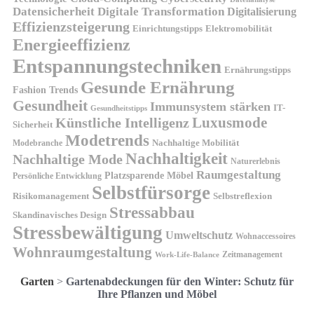
Datensicherheit
Digitale Transformation
Digitalisierung
Effizienzsteigerung
Elektromobilität
Einrichtungstipps
Energieeffizienz
Entspannungstechniken
Ernährungstipps
Gesunde Ernährung
Fashion Trends
Gesundheit
Immunsystem stärken
IT-
Gesundheitstipps
Künstliche Intelligenz
Luxusmode
Sicherheit
Modetrends
Nachhaltige Mobilität
Modebranche
Nachhaltigkeit
Nachhaltige Mode
Naturerlebnis
Raumgestaltung
Platzsparende Möbel
Persönliche Entwicklung
Selbstfürsorge
Risikomanagement
Selbstreflexion
Stressabbau
Skandinavisches Design
Stressbewältigung
Umweltschutz
Wohnaccessoires
Wohnraumgestaltung
Zeitmanagement
Work-Life-Balance
Garten
>
Gartenabdeckungen für den Winter: Schutz für
Ihre Pflanzen und Möbel