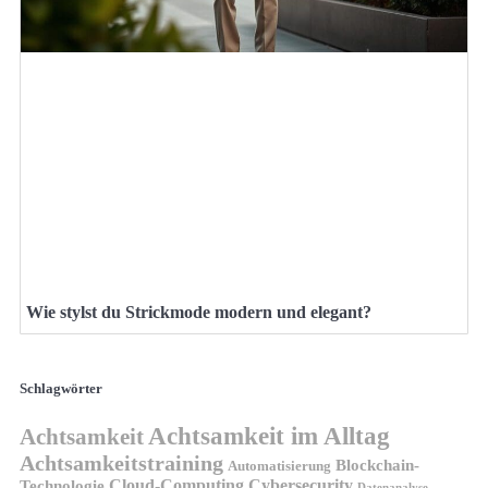
Wie stylst du Strickmode modern und elegant?
Schlagwörter
Achtsamkeit im Alltag
Achtsamkeit
Achtsamkeitstraining
Blockchain-
Automatisierung
Technologie
Cloud-Computing
Cybersecurity
Datenanalyse