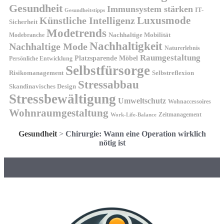
Gesundheit
Immunsystem stärken
IT-
Gesundheitstipps
Künstliche Intelligenz
Luxusmode
Sicherheit
Modetrends
Nachhaltige Mobilität
Modebranche
Nachhaltigkeit
Nachhaltige Mode
Naturerlebnis
Raumgestaltung
Platzsparende Möbel
Persönliche Entwicklung
Selbstfürsorge
Risikomanagement
Selbstreflexion
Stressabbau
Skandinavisches Design
Stressbewältigung
Umweltschutz
Wohnaccessoires
Wohnraumgestaltung
Zeitmanagement
Work-Life-Balance
Gesundheit
>
Chirurgie: Wann eine Operation wirklich
nötig ist