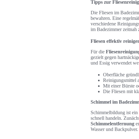
Tipps zur Fliesenrein
Die Fliesen im Badezim
bewahren. Eine regelmä
verschiedene Reinigungs
im Badezimmer zeitnah z
Fliesen effektiv reinige
Für die
Fliesenreinigun
gezielt gegen hartnäcki
und Essig verwendet wer
Oberfläche gründl
Reinigungsmittel 
Mit einer Bürste 
Die Fliesen mit kl
Schimmel im Badezimm
Schimmelbildung ist ei
schnell handeln. Zunächs
Schimmelentfernung
em
Wasser und Backpulver. 