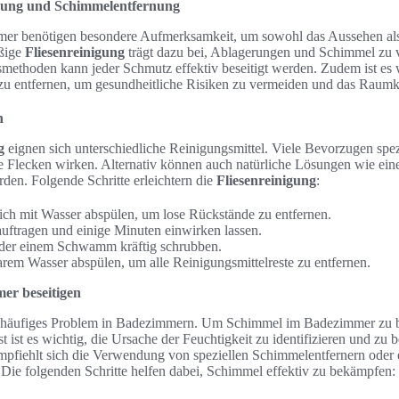
igung und Schimmelentfernung
mer benötigen besondere Aufmerksamkeit, um sowohl das Aussehen als
ßige
Fliesenreinigung
trägt dazu bei, Ablagerungen und Schimmel zu
methoden kann jeder Schmutz effektiv beseitigt werden. Zudem ist es
u entfernen, um gesundheitliche Risiken zu vermeiden und das Raumk
n
g
eignen sich unterschiedliche Reinigungsmittel. Viele Bevorzugen spezi
ge Flecken wirken. Alternativ können auch natürliche Lösungen wie ei
den. Folgende Schritte erleichtern die
Fliesenreinigung
:
ich mit Wasser abspülen, um lose Rückstände zu entfernen.
auftragen und einige Minuten einwirken lassen.
oder einem Schwamm kräftig schrubben.
arem Wasser abspülen, um alle Reinigungsmittelreste zu entfernen.
er beseitigen
n häufiges Problem in Badezimmern. Um Schimmel im Badezimmer zu be
t ist es wichtig, die Ursache der Feuchtigkeit zu identifizieren und zu 
pfiehlt sich die Verwendung von speziellen Schimmelentfernern oder
Die folgenden Schritte helfen dabei, Schimmel effektiv zu bekämpfen: