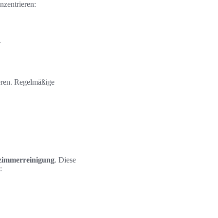
nzentrieren:
.
eren. Regelmäßige
zimmerreinigung
. Diese
: