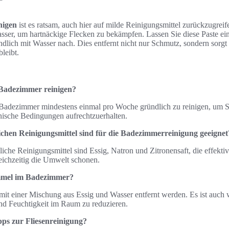
nigen
ist es ratsam, auch hier auf milde Reinigungsmittel zurückzugrei
sser, um hartnäckige Flecken zu bekämpfen. Lassen Sie diese Paste ei
dlich mit Wasser nach. Dies entfernt nicht nur Schmutz, sondern sorgt 
leibt.
n Badezimmer reinigen?
 Badezimmer mindestens einmal pro Woche gründlich zu reinigen, um 
nische Bedingungen aufrechtzuerhalten.
chen Reinigungsmittel sind für die Badezimmerreinigung geeignet
iche Reinigungsmittel sind Essig, Natron und Zitronensaft, die effekt
eichzeitig die Umwelt schonen.
immel im Badezimmer?
it einer Mischung aus Essig und Wasser entfernt werden. Es ist auch w
und Feuchtigkeit im Raum zu reduzieren.
pps zur Fliesenreinigung?