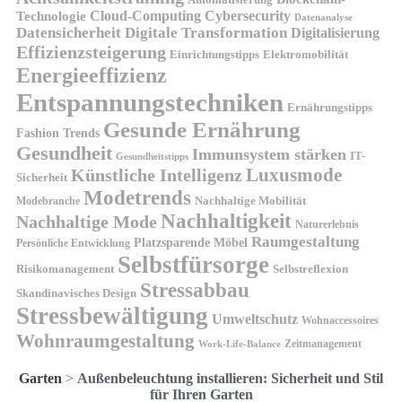
Automatisierung
Technologie
Cloud-Computing
Cybersecurity
Datenanalyse
Datensicherheit
Digitale Transformation
Digitalisierung
Effizienzsteigerung
Elektromobilität
Einrichtungstipps
Energieeffizienz
Entspannungstechniken
Ernährungstipps
Gesunde Ernährung
Fashion Trends
Gesundheit
Immunsystem stärken
IT-
Gesundheitstipps
Künstliche Intelligenz
Luxusmode
Sicherheit
Modetrends
Nachhaltige Mobilität
Modebranche
Nachhaltigkeit
Nachhaltige Mode
Naturerlebnis
Raumgestaltung
Platzsparende Möbel
Persönliche Entwicklung
Selbstfürsorge
Risikomanagement
Selbstreflexion
Stressabbau
Skandinavisches Design
Stressbewältigung
Umweltschutz
Wohnaccessoires
Wohnraumgestaltung
Zeitmanagement
Work-Life-Balance
Garten
>
Außenbeleuchtung installieren: Sicherheit und Stil
für Ihren Garten