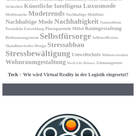
Künstliche Intelligenz
Luxusmode
Sicherheit
Modetrends
Nachhaltige Mobilität
Modebranche
Nachhaltigkeit
Nachhaltige Mode
Naturerlebnis
Raumgestaltung
Platzsparende Möbel
Persönliche Entwicklung
Selbstfürsorge
Risikomanagement
Selbstreflexion
Stressabbau
Skandinavisches Design
Stressbewältigung
Umweltschutz
Wohnaccessoires
Wohnraumgestaltung
Zeitmanagement
Work-Life-Balance
Tech
>
Wie wird Virtual Reality in der Logistik eingesetzt?