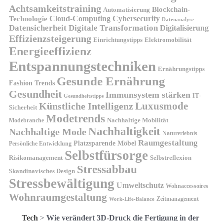
Achtsamkeitstraining
Blockchain-
Automatisierung
Technologie
Cloud-Computing
Cybersecurity
Datenanalyse
Datensicherheit
Digitale Transformation
Digitalisierung
Effizienzsteigerung
Elektromobilität
Einrichtungstipps
Energieeffizienz
Entspannungstechniken
Ernährungstipps
Gesunde Ernährung
Fashion Trends
Gesundheit
Immunsystem stärken
IT-
Gesundheitstipps
Künstliche Intelligenz
Luxusmode
Sicherheit
Modetrends
Nachhaltige Mobilität
Modebranche
Nachhaltigkeit
Nachhaltige Mode
Naturerlebnis
Raumgestaltung
Platzsparende Möbel
Persönliche Entwicklung
Selbstfürsorge
Risikomanagement
Selbstreflexion
Stressabbau
Skandinavisches Design
Stressbewältigung
Umweltschutz
Wohnaccessoires
Wohnraumgestaltung
Zeitmanagement
Work-Life-Balance
Tech
>
Wie verändert 3D-Druck die Fertigung in der