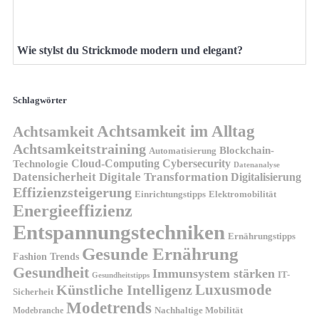
Wie stylst du Strickmode modern und elegant?
Schlagwörter
Achtsamkeit im Alltag
Achtsamkeit
Achtsamkeitstraining
Blockchain-
Automatisierung
Technologie
Cloud-Computing
Cybersecurity
Datenanalyse
Datensicherheit
Digitale Transformation
Digitalisierung
Effizienzsteigerung
Elektromobilität
Einrichtungstipps
Energieeffizienz
Entspannungstechniken
Ernährungstipps
Gesunde Ernährung
Fashion Trends
Gesundheit
Immunsystem stärken
IT-
Gesundheitstipps
Künstliche Intelligenz
Luxusmode
Sicherheit
Modetrends
Nachhaltige Mobilität
Modebranche