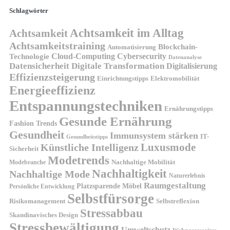
Schlagwörter
Achtsamkeit im Alltag
Achtsamkeit
Achtsamkeitstraining
Blockchain-
Automatisierung
Technologie
Cloud-Computing
Cybersecurity
Datenanalyse
Datensicherheit
Digitale Transformation
Digitalisierung
Effizienzsteigerung
Elektromobilität
Einrichtungstipps
Energieeffizienz
Entspannungstechniken
Ernährungstipps
Gesunde Ernährung
Fashion Trends
Gesundheit
Immunsystem stärken
IT-
Gesundheitstipps
Künstliche Intelligenz
Luxusmode
Sicherheit
Modetrends
Nachhaltige Mobilität
Modebranche
Nachhaltigkeit
Nachhaltige Mode
Naturerlebnis
Raumgestaltung
Platzsparende Möbel
Persönliche Entwicklung
Selbstfürsorge
Risikomanagement
Selbstreflexion
Stressabbau
Skandinavisches Design
Stressbewältigung
Umweltschutz