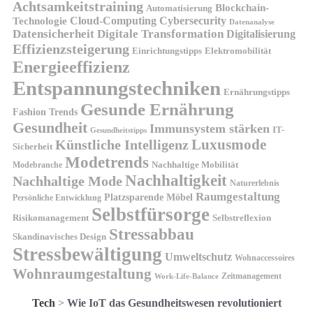
Achtsamkeitstraining
Blockchain-
Automatisierung
Technologie
Cloud-Computing
Cybersecurity
Datenanalyse
Datensicherheit
Digitale Transformation
Digitalisierung
Effizienzsteigerung
Elektromobilität
Einrichtungstipps
Energieeffizienz
Entspannungstechniken
Ernährungstipps
Gesunde Ernährung
Fashion Trends
Gesundheit
Immunsystem stärken
IT-
Gesundheitstipps
Künstliche Intelligenz
Luxusmode
Sicherheit
Modetrends
Nachhaltige Mobilität
Modebranche
Nachhaltigkeit
Nachhaltige Mode
Naturerlebnis
Raumgestaltung
Platzsparende Möbel
Persönliche Entwicklung
Selbstfürsorge
Risikomanagement
Selbstreflexion
Stressabbau
Skandinavisches Design
Stressbewältigung
Umweltschutz
Wohnaccessoires
Wohnraumgestaltung
Zeitmanagement
Work-Life-Balance
Tech
>
Wie IoT das Gesundheitswesen revolutioniert