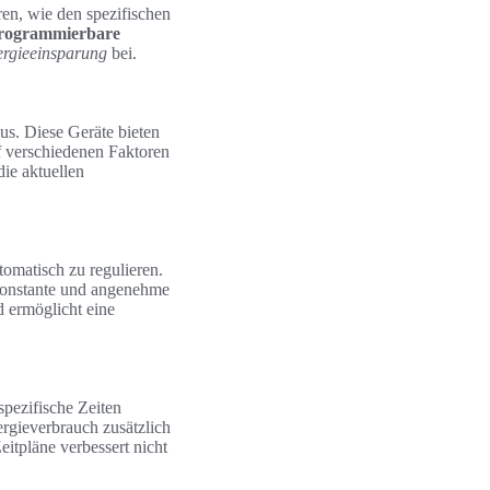
en, wie den spezifischen
rogrammierbare
rgieeinsparung
bei.
us. Diese Geräte bieten
uf verschiedenen Faktoren
 die aktuellen
omatisch zu regulieren.
 konstante und angenehme
 ermöglicht eine
spezifische Zeiten
rgieverbrauch zusätzlich
Zeitpläne verbessert nicht