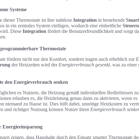
Home Systeme
e dieser Thermostate ist ihre nahtlose
Integration
in bestehende
Smart
os in ein zentrales System einfügen, wodurch eine einheitliche
Steuer
wird. Diese
Integration
fördert die Benutzerfreundlichkeit und sorgt daf
ten.
h programmierbare Thermostate
e fördern nicht nur den Komfort, sondern tragen auch erheblich zur
E
erung
der Heizzeiten wird der
Energieverbrauch gesenkt
, was zu einer 
.
te den Energieverbrauch senken
glichen es Nutzern, die Heizung gemäß individuellen Bedürfnissen zu 
nen erlauben es, die Heizleistung genau dann zu aktivieren, wenn es n
nn niemand zu Hause ist. Dies hilft dabei, unnötige Heizkosten zu ver
n und richtiger Nutzung können Nutzer ihren
Energieverbrauch senke
r Energieeinsparung
ungen
zeigen, dass Haushalte durch den Einsatz smarter Thermostate dur