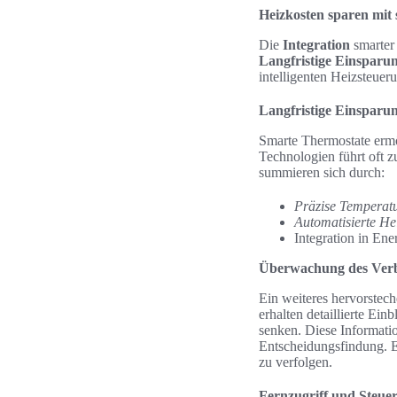
Heizkosten sparen mit
Die
Integration
smarter 
Langfristige Einsparu
intelligenten Heizsteuer
Langfristige Einsparun
Smarte Thermostate ermö
Technologien führt oft z
summieren sich durch:
Präzise Temperat
Automatisierte He
Integration in En
Überwachung des Verb
Ein weiteres hervorstec
erhalten detaillierte Ei
senken. Diese Informatio
Entscheidungsfindung. E
zu verfolgen.
Fernzugriff und Steu