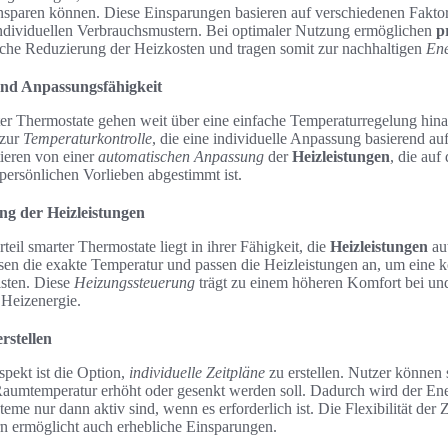
nsparen können. Diese Einsparungen basieren auf verschiedenen Faktor
ndividuellen Verbrauchsmustern. Bei optimaler Nutzung ermöglichen
p
iche Reduzierung der Heizkosten und tragen somit zur nachhaltigen
Ene
nd Anpassungsfähigkeit
er Thermostate gehen weit über eine einfache Temperaturregelung hina
 zur
Temperaturkontrolle
, die eine individuelle Anpassung basierend a
tieren von einer
automatischen Anpassung
der
Heizleistungen
, die auf
ersönlichen Vorlieben abgestimmt ist.
g der Heizleistungen
eil smarter Thermostate liegt in ihrer Fähigkeit, die
Heizleistungen
aut
en die exakte Temperatur und passen die Heizleistungen an, um eine
sten. Diese
Heizungssteuerung
trägt zu einem höheren Komfort bei und
 Heizenergie.
rstellen
spekt ist die Option,
individuelle Zeitpläne
zu erstellen. Nutzer können 
 Raumtemperatur erhöht oder gesenkt werden soll. Dadurch wird der Ene
teme nur dann aktiv sind, wenn es erforderlich ist. Die Flexibilität der 
n ermöglicht auch erhebliche Einsparungen.