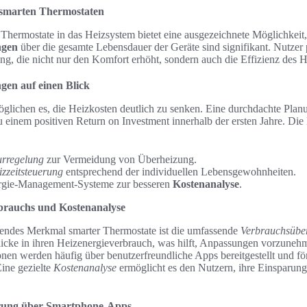
 smarten Thermostaten
Thermostate in das Heizsystem bietet eine ausgezeichnete Möglichkeit,
ngen
über die gesamte Lebensdauer der Geräte sind signifikant. Nutzer p
ung, die nicht nur den Komfort erhöht, sondern auch die Effizienz des H
gen auf einen Blick
glichen es, die Heizkosten deutlich zu senken. Eine durchdachte Plan
u einem positiven Return on Investment innerhalb der ersten Jahre. Di
urregelung
zur Vermeidung von Überheizung.
izzeitsteuerung
entsprechend der individuellen Lebensgewohnheiten.
ergie-Management-Systeme zur besseren
Kostenanalyse
.
rauchs und Kostenanalyse
hendes Merkmal smarter Thermostate ist die umfassende
Verbrauchsüb
nblicke in ihren Heizenergieverbrauch, was hilft, Anpassungen vorzune
nen werden häufig über benutzerfreundliche Apps bereitgestellt und för
ine gezielte
Kostenanalyse
ermöglicht es den Nutzern, ihre Einsparung
erung über Smartphone-Apps