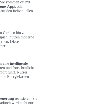
 Sie kommen oft mit
one-Apps
oder
 auf den individuellen
n Geräten hin zu
zipien, nutzen moderne
ernen. Diese
her.
en eine
intelligente
en und fortschrittlichen
ort führt. Nutzer
g die Energiekosten
teuerung
realisieren. Sie
adurch wird nicht nur