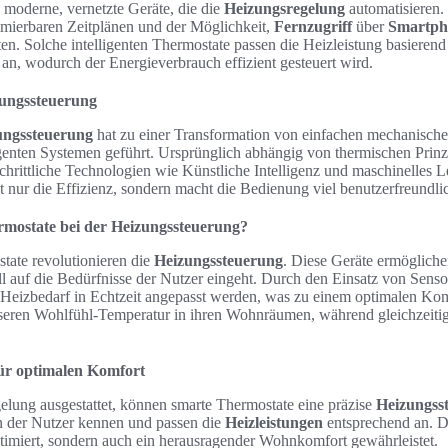
 moderne, vernetzte Geräte, die die
Heizungsregelung
automatisieren.
mierbaren Zeitplänen und der Möglichkeit,
Fernzugriff
über
Smartph
ten. Solche intelligenten Thermostate passen die Heizleistung basierend
an, wodurch der Energieverbrauch effizient gesteuert wird.
zungssteuerung
ungssteuerung
hat zu einer Transformation von einfachen mechanische
igenten Systemen geführt. Ursprünglich abhängig von thermischen Prin
chrittliche Technologien wie Künstliche Intelligenz und maschinelles L
 nur die Effizienz, sondern macht die Bedienung viel benutzerfreundlic
rmostate bei der Heizungssteuerung?
ate revolutionieren die
Heizungssteuerung
. Diese Geräte ermöglich
ell auf die Bedürfnisse der Nutzer eingeht. Durch den Einsatz von Sensor
Heizbedarf in Echtzeit angepasst werden, was zu einem optimalen Komf
esseren Wohlfühl-Temperatur in ihren Wohnräumen, während gleichzeiti
für optimalen Komfort
gelung ausgestattet, können smarte Thermostate eine präzise
Heizungss
n der Nutzer kennen und passen die
Heizleistungen
entsprechend an. D
timiert, sondern auch ein herausragender Wohnkomfort gewährleistet.