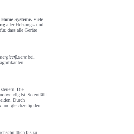
 Home Systeme
. Viele
ung
aller Heizungs- und
ür, dass alle Geräte
nergieeffizienz
bei.
signifikanten
steuern. Die
otwendig ist. So entfällt
meiden. Durch
n
und gleichzeitig den
chschnittlich bis zu