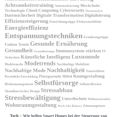
Achtsamkeitstraining
Blockchain-
Automatisierung
Technologie
Cloud-Computing
Cybersecurity
Datenanalyse
Datensicherheit
Digitale Transformation
Digitalisierung
Effizienzsteigerung
Elektromobilität
Einrichtungstipps
Energieeffizienz
Entspannungstechniken
Ernährungstipps
Gesunde Ernährung
Fashion Trends
Gesundheit
Immunsystem stärken
IT-
Gesundheitstipps
Künstliche Intelligenz
Luxusmode
Sicherheit
Modetrends
Nachhaltige Mobilität
Modebranche
Nachhaltigkeit
Nachhaltige Mode
Naturerlebnis
Raumgestaltung
Platzsparende Möbel
Persönliche Entwicklung
Selbstfürsorge
Risikomanagement
Selbstreflexion
Stressabbau
Skandinavisches Design
Stressbewältigung
Umweltschutz
Wohnaccessoires
Wohnraumgestaltung
Zeitmanagement
Work-Life-Balance
Tech
>
Wie helfen Smart Homes bei der Steuerung von