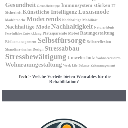
Gesundheit
Immunsystem stärken
IT-
Gesundheitstipps
Künstliche Intelligenz
Luxusmode
Sicherheit
Modetrends
Nachhaltige Mobilität
Modebranche
Nachhaltigkeit
Nachhaltige Mode
Naturerlebnis
Raumgestaltung
Platzsparende Möbel
Persönliche Entwicklung
Selbstfürsorge
Risikomanagement
Selbstreflexion
Stressabbau
Skandinavisches Design
Stressbewältigung
Umweltschutz
Wohnaccessoires
Wohnraumgestaltung
Zeitmanagement
Work-Life-Balance
Tech
>
Welche Vorteile bieten Wearables für die
Rehabilitation?