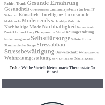
Gesunde Ernährung
Fashion Trends
Gesundheit
Immunsystem stärken
IT-
Gesundheitstipps
Künstliche Intelligenz
Luxusmode
Sicherheit
Modetrends
Nachhaltige Mobilität
Modebranche
Nachhaltigkeit
Nachhaltige Mode
Naturerlebnis
Raumgestaltung
Platzsparende Möbel
Persönliche Entwicklung
Selbstfürsorge
Risikomanagement
Selbstreflexion
Stressabbau
Skandinavisches Design
Stressbewältigung
Umweltschutz
Wohnaccessoires
Wohnraumgestaltung
Zeitmanagement
Work-Life-Balance
Tech
>
Welche Vorteile bieten smarte Thermostate für
Büros?