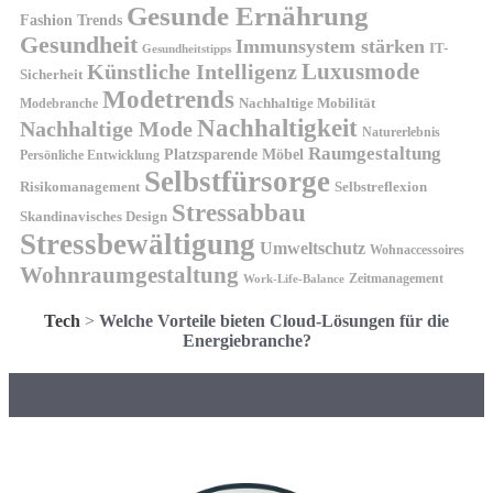
Gesunde Ernährung
Fashion Trends
Gesundheit
Immunsystem stärken
IT-
Gesundheitstipps
Künstliche Intelligenz
Luxusmode
Sicherheit
Modetrends
Nachhaltige Mobilität
Modebranche
Nachhaltigkeit
Nachhaltige Mode
Naturerlebnis
Raumgestaltung
Platzsparende Möbel
Persönliche Entwicklung
Selbstfürsorge
Risikomanagement
Selbstreflexion
Stressabbau
Skandinavisches Design
Stressbewältigung
Umweltschutz
Wohnaccessoires
Wohnraumgestaltung
Zeitmanagement
Work-Life-Balance
Tech
>
Welche Vorteile bieten Cloud-Lösungen für die
Energiebranche?