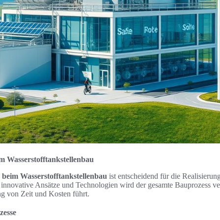
im Wasserstofftankstellenbau
g beim Wasserstofftankstellenbau
ist entscheidend für die Realisierun
innovative Ansätze und Technologien wird der gesamte Bauprozess ver
g von Zeit und Kosten führt.
zesse