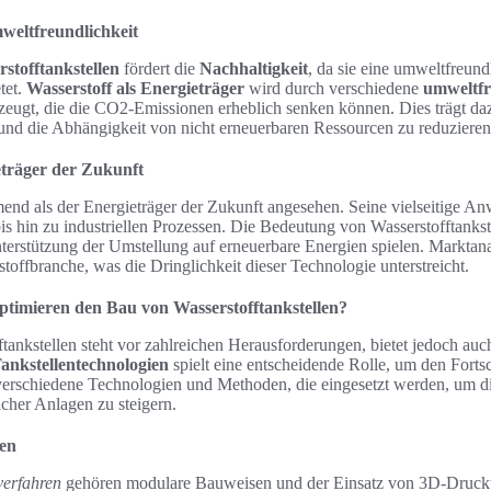
weltfreundlichkeit
stofftankstellen
fördert die
Nachhaltigkeit
, da sie eine umweltfreund
tet.
Wasserstoff als Energieträger
wird durch verschiedene
umweltfr
zeugt, die die CO2-Emissionen erheblich senken können. Dies trägt daz
 und die Abhängigkeit von nicht erneuerbaren Ressourcen zu reduzieren
eträger der Zukunft
end als der Energieträger der Zukunft angesehen. Seine vielseitige An
is hin zu industriellen Prozessen. Die Bedeutung von Wasserstofftankste
nterstützung der Umstellung auf erneuerbare Energien spielen. Marktana
offbranche, was die Dringlichkeit dieser Technologie unterstreicht.
ptimieren den Bau von Wasserstofftankstellen?
tankstellen steht vor zahlreichen Herausforderungen, bietet jedoch au
ankstellentechnologien
spielt eine entscheidende Rolle, um den Fortsc
 verschiedene Technologien und Methoden, die eingesetzt werden, um di
lcher Anlagen zu steigern.
ren
verfahren
gehören modulare Bauweisen und der Einsatz von 3D-Druckt