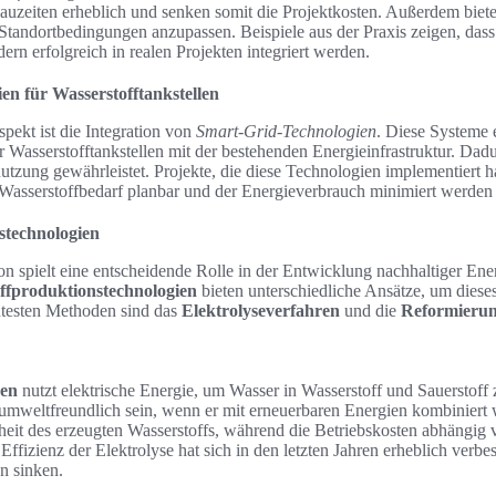
uzeiten erheblich und senken somit die Projektkosten. Außerdem bieten 
 Standortbedingungen anzupassen. Beispiele aus der Praxis zeigen, dass
dern erfolgreich in realen Projekten integriert werden.
n für Wasserstofftankstellen
spekt ist die Integration von
Smart-Grid-Technologien
. Diese Systeme 
r Wasserstofftankstellen mit der bestehenden Energieinfrastruktur. Dadu
utzung gewährleistet. Projekte, die diese Technologien implementiert 
r Wasserstoffbedarf planbar und der Energieverbrauch minimiert werden
stechnologien
n spielt eine entscheidende Rolle in der Entwicklung nachhaltiger Ene
ffproduktionstechnologien
bieten unterschiedliche Ansätze, um diese
ntesten Methoden sind das
Elektrolyseverfahren
und die
Reformierun
ren
nutzt elektrische Energie, um Wasser in Wasserstoff und Sauerstoff 
umweltfreundlich sein, wenn er mit erneuerbaren Energien kombiniert w
nheit des erzeugten Wasserstoffs, während die Betriebskosten abhängig
fizienz der Elektrolyse hat sich in den letzten Jahren erheblich verbe
n sinken.