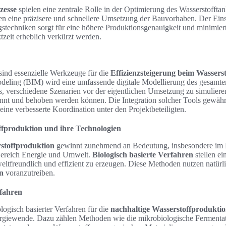
zesse
spielen eine zentrale Rolle in der Optimierung des Wasserstofftan
n eine präzisere und schnellere Umsetzung der Bauvorhaben. Der Ein
gstechniken sorgt für eine höhere Produktionsgenauigkeit und minimier
zeit erheblich verkürzt werden.
sind essenzielle Werkzeuge für die
Effizienzsteigerung beim Wassers
deling (BIM) wird eine umfassende digitale Modellierung des gesamten
s, verschiedene Szenarien vor der eigentlichen Umsetzung zu simuliere
nnt und behoben werden können. Die Integration solcher Tools gewährle
ne verbesserte Koordination unter den Projektbeteiligten.
ffproduktion und ihre Technologien
rstoffproduktion
gewinnt zunehmend an Bedeutung, insbesondere im K
ereich Energie und Umwelt.
Biologisch basierte Verfahren
stellen ei
eltfreundlich und effizient zu erzeugen. Diese Methoden nutzen natür
n
voranzutreiben.
rfahren
ogisch basierter Verfahren für die
nachhaltige Wasserstoffprodukti
ergiewende. Dazu zählen Methoden wie die mikrobiologische Fermentatio