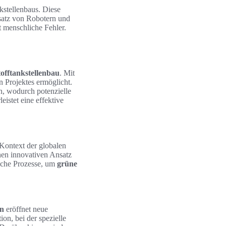
kstellenbaus. Diese
satz von Robotern und
t menschliche Fehler.
tofftankstellenbau
. Mit
 Projektes ermöglicht.
n, wodurch potenzielle
istet eine effektive
ontext der globalen
nen innovativen Ansatz
liche Prozesse, um
grüne
on
eröffnet neue
n, bei der spezielle