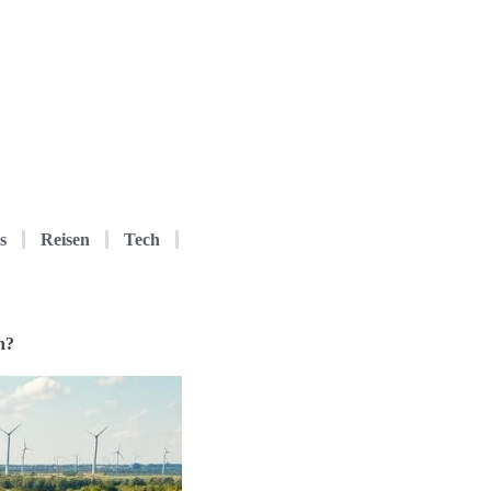
s
Reisen
Tech
n?