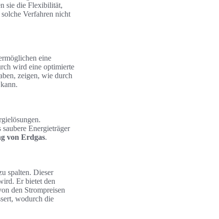
sie die Flexibilität,
 solche Verfahren nicht
ermöglichen eine
rch wird eine optimierte
haben, zeigen, wie durch
 kann.
rgielösungen.
s saubere Energieträger
g von Erdgas
.
zu spalten. Dieser
ird. Er bietet den
 von den Strompreisen
ssert, wodurch die