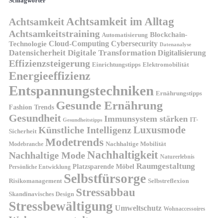
Schlagwörter
Achtsamkeit im Alltag
Achtsamkeit
Achtsamkeitstraining
Blockchain-
Automatisierung
Technologie
Cloud-Computing
Cybersecurity
Datenanalyse
Datensicherheit
Digitale Transformation
Digitalisierung
Effizienzsteigerung
Elektromobilität
Einrichtungstipps
Energieeffizienz
Entspannungstechniken
Ernährungstipps
Gesunde Ernährung
Fashion Trends
Gesundheit
Immunsystem stärken
IT-
Gesundheitstipps
Künstliche Intelligenz
Luxusmode
Sicherheit
Modetrends
Nachhaltige Mobilität
Modebranche
Nachhaltigkeit
Nachhaltige Mode
Naturerlebnis
Raumgestaltung
Platzsparende Möbel
Persönliche Entwicklung
Selbstfürsorge
Risikomanagement
Selbstreflexion
Stressabbau
Skandinavisches Design
Stressbewältigung
Umweltschutz
Wohnaccessoires