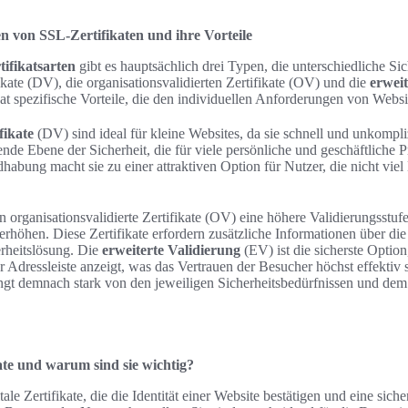
n von SSL-Zertifikaten und ihre Vorteile
ifikatsarten
gibt es hauptsächlich drei Typen, die unterschiedliche Sich
ikate (DV), die organisationsvalidierten Zertifikate (OV) und die
erweit
 hat spezifische Vorteile, die den individuellen Anforderungen von Webs
fikate
(DV) sind ideal für kleine Websites, da sie schnell und unkompliz
nde Ebene der Sicherheit, die für viele persönliche und geschäftliche Pr
habung macht sie zu einer attraktiven Option für Nutzer, die nicht vi
 organisationsvalidierte Zertifikate (OV) eine höhere Validierungsstufe,
erhöhen. Diese Zertifikate erfordern zusätzliche Informationen über di
erheitslösung. Die
erweiterte Validierung
(EV) ist die sicherste Optio
er Adressleiste anzeigt, was das Vertrauen der Besucher höchst effektiv 
ängt demnach stark von den jeweiligen Sicherheitsbedürfnissen und de
ate und warum sind sie wichtig?
tale Zertifikate, die die Identität einer Website bestätigen und eine si