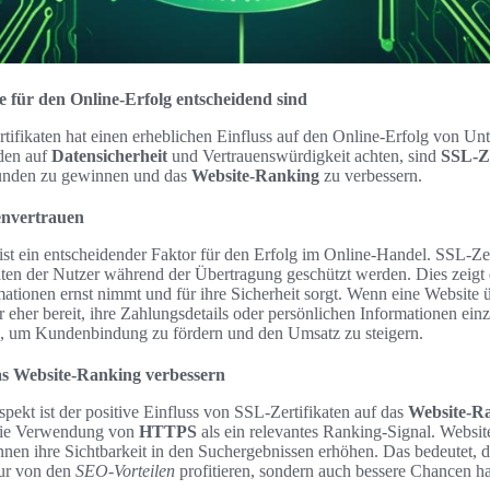
 für den Online-Erfolg entscheidend sind
tifikaten hat einen erheblichen Einfluss auf den Online-Erfolg von U
nden auf
Datensicherheit
und Vertrauenswürdigkeit achten, sind
SSL-Ze
unden zu gewinnen und das
Website-Ranking
zu verbessern.
envertrauen
ist ein entscheidender Faktor für den Erfolg im Online-Handel. SSL-Zer
aten der Nutzer während der Übertragung geschützt werden. Dies zeigt
tionen ernst nimmt und für ihre Sicherheit sorgt. Wenn eine Website ü
r eher bereit, ihre Zahlungsdetails oder persönlichen Informationen ei
h, um Kundenbindung zu fördern und den Umsatz zu steigern.
as Website-Ranking verbessern
spekt ist der positive Einfluss von SSL-Zertifikaten auf das
Website-R
die Verwendung von
HTTPS
als ein relevantes Ranking-Signal. Website
nnen ihre Sichtbarkeit in den Suchergebnissen erhöhen. Das bedeutet,
nur von den
SEO-Vorteilen
profitieren, sondern auch bessere Chancen h