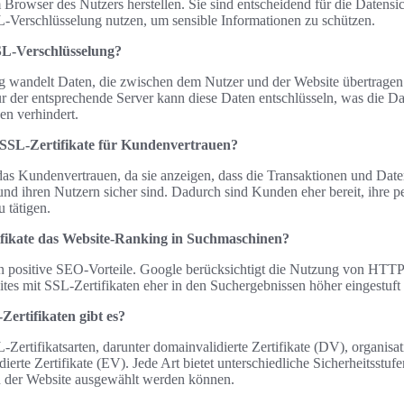
rowser des Nutzers herstellen. Sie sind entscheidend für die Datensic
SL-Verschlüsselung nutzen, um sensible Informationen zu schützen.
SSL-Verschlüsselung?
 wandelt Daten, die zwischen dem Nutzer und der Website übertragen
 der entsprechende Server kann diese Daten entschlüsseln, was die Dat
en verhindert.
n SSL-Zertifikate für Kundenvertrauen?
 das Kundenvertrauen, da sie anzeigen, dass die Transaktionen und Dat
nd ihren Nutzern sicher sind. Dadurch sind Kunden eher bereit, ihre p
 tätigen.
ifikate das Website-Ranking in Suchmaschinen?
en positive SEO-Vorteile. Google berücksichtigt die Nutzung von HTTP
tes mit SSL-Zertifikaten eher in den Suchergebnissen höher eingestuft
ertifikaten gibt es?
Zertifikatsarten, darunter domainvalidierte Zertifikate (DV), organisati
ierte Zertifikate (EV). Jede Art bietet unterschiedliche Sicherheitsstufe
 der Website ausgewählt werden können.