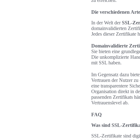
zu erreichen.
Die verschiedenen Arte
In der Welt der
SSL-Zert
domainvalidierten Zertif
Jedes dieser Zertifikate
Domainvalidierte Zerti
Sie bieten eine grundlege
Die unkomplizierte Hand
mit SSL haben.
Im Gegensatz dazu bieten
Vertrauen der Nutzer zu 
eine transparentere Sich
Organisation direkt in d
passenden Zertifikats h
Vertrauenslevel ab.
FAQ
Was sind SSL-Zertifik
SSL-Zertifikate sind digi