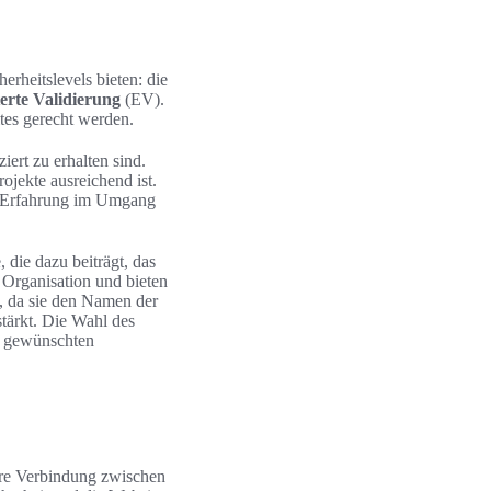
erheitslevels bieten: die
erte Validierung
(EV).
ites gerecht werden.
iert zu erhalten sind.
ojekte ausreichend ist.
el Erfahrung im Umgang
 die dazu beiträgt, das
e Organisation und bieten
n, da sie den Namen der
stärkt. Die Wahl des
m gewünschten
chere Verbindung zwischen