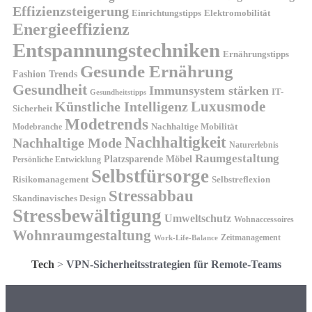
Effizienzsteigerung
Elektromobilität
Einrichtungstipps
Energieeffizienz
Entspannungstechniken
Ernährungstipps
Gesunde Ernährung
Fashion Trends
Gesundheit
Immunsystem stärken
IT-
Gesundheitstipps
Künstliche Intelligenz
Luxusmode
Sicherheit
Modetrends
Nachhaltige Mobilität
Modebranche
Nachhaltigkeit
Nachhaltige Mode
Naturerlebnis
Raumgestaltung
Platzsparende Möbel
Persönliche Entwicklung
Selbstfürsorge
Risikomanagement
Selbstreflexion
Stressabbau
Skandinavisches Design
Stressbewältigung
Umweltschutz
Wohnaccessoires
Wohnraumgestaltung
Zeitmanagement
Work-Life-Balance
Tech
>
VPN-Sicherheitsstrategien für Remote-Teams