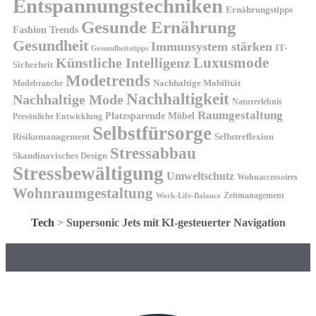
Entspannungstechniken
Ernährungstipps
Gesunde Ernährung
Fashion Trends
Gesundheit
Immunsystem stärken
IT-
Gesundheitstipps
Künstliche Intelligenz
Luxusmode
Sicherheit
Modetrends
Nachhaltige Mobilität
Modebranche
Nachhaltigkeit
Nachhaltige Mode
Naturerlebnis
Raumgestaltung
Platzsparende Möbel
Persönliche Entwicklung
Selbstfürsorge
Risikomanagement
Selbstreflexion
Stressabbau
Skandinavisches Design
Stressbewältigung
Umweltschutz
Wohnaccessoires
Wohnraumgestaltung
Zeitmanagement
Work-Life-Balance
Tech
>
Supersonic Jets mit KI-gesteuerter Navigation