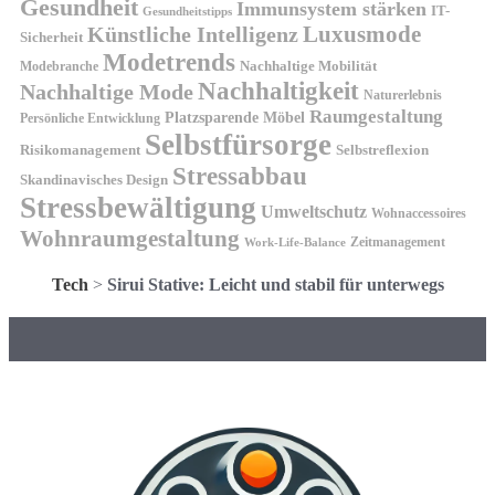
Gesundheit
Immunsystem stärken
IT-
Gesundheitstipps
Künstliche Intelligenz
Luxusmode
Sicherheit
Modetrends
Nachhaltige Mobilität
Modebranche
Nachhaltigkeit
Nachhaltige Mode
Naturerlebnis
Raumgestaltung
Platzsparende Möbel
Persönliche Entwicklung
Selbstfürsorge
Risikomanagement
Selbstreflexion
Stressabbau
Skandinavisches Design
Stressbewältigung
Umweltschutz
Wohnaccessoires
Wohnraumgestaltung
Zeitmanagement
Work-Life-Balance
Tech
>
Sirui Stative: Leicht und stabil für unterwegs