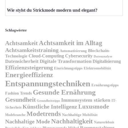
Wie stylst du Strickmode modern und elegant?
Schlagwörter
Achtsamkeit im Alltag
Achtsamkeit
Achtsamkeitstraining
Blockchain-
Automatisierung
Technologie
Cloud-Computing
Cybersecurity
Datenanalyse
Datensicherheit
Digitale Transformation
Digitalisierung
Effizienzsteigerung
Elektromobilität
Einrichtungstipps
Energieeffizienz
Entspannungstechniken
Ernährungstipps
Gesunde Ernährung
Fashion Trends
Gesundheit
Immunsystem stärken
IT-
Gesundheitstipps
Künstliche Intelligenz
Luxusmode
Sicherheit
Modetrends
Nachhaltige Mobilität
Modebranche
Nachhaltigkeit
Nachhaltige Mode
Naturerlebnis
Raumgestaltung