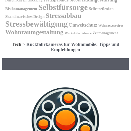
Platzsparende Möbel
Persönliche Entwicklung
Selbstfürsorge
Risikomanagement
Selbstreflexion
Stressabbau
Skandinavisches Design
Stressbewältigung
Umweltschutz
Wohnaccessoires
Wohnraumgestaltung
Zeitmanagement
Work-Life-Balance
Tech
>
Rückfahrkameras für Wohnmobile: Tipps und
Empfehlungen