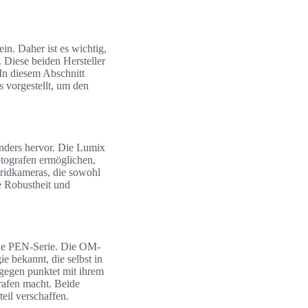
n. Daher ist es wichtig,
Diese beiden Hersteller
 In diesem Abschnitt
 vorgestellt, um den
ders hervor. Die Lumix
otografen ermöglichen,
ridkameras, die sowohl
e Robustheit und
die PEN-Serie. Die OM-
e bekannt, die selbst in
gegen punktet mit ihrem
grafen macht. Beide
eil verschaffen.