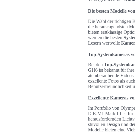
Die besten Modelle vo
Die Wahl der richtigen K
die herausragendsten Mo
bieten erstklassige Opti
werden die besten
Syst
Lesern wertvolle
Kamer
Top-Systemkameras vo
Bei den
Top-Systemkam
GH6 ist bekannt für ihr
atemberaubende Videos i
exzellente Fotos als auc
Benutzerfreundlichkeit 
Exzellente Kameras v
Im Portfolio von Olymp
D E-M1 Mark III ist für 
herausfordernden Lichtv
stilvollen Design und de
Modelle bieten eine Viel