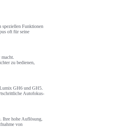
n speziellen Funktionen
us oft für seine
v macht.
ichter zu bedienen,
die Lumix GH6 und GH5.
schrittliche Autofokus-
. Ihre hohe Auflösung,
Aufnahme von