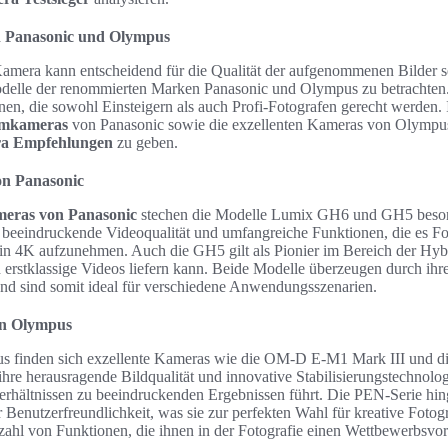
n Panasonic und Olympus
amera kann entscheidend für die Qualität der aufgenommenen Bilder sei
delle der renommierten Marken Panasonic und Olympus zu betrachten. 
onen, die sowohl Einsteigern als auch Profi-Fotografen gerecht werden.
emkameras
von Panasonic sowie die exzellenten Kameras von Olympus
a Empfehlungen
zu geben.
n Panasonic
eras von Panasonic
stechen die Modelle Lumix GH6 und GH5 beson
e beeindruckende Videoqualität und umfangreiche Funktionen, die es F
n 4K aufzunehmen. Auch die GH5 gilt als Pionier im Bereich der Hyb
h erstklassige Videos liefern kann. Beide Modelle überzeugen durch ihr
und sind somit ideal für verschiedene Anwendungsszenarien.
on Olympus
us finden sich exzellente Kameras wie die OM-D E-M1 Mark III und 
ihre herausragende Bildqualität und innovative Stabilisierungstechnologi
erhältnissen zu beeindruckenden Ergebnissen führt. Die PEN-Serie hin
r Benutzerfreundlichkeit, was sie zur perfekten Wahl für kreative Foto
zahl von Funktionen, die ihnen in der Fotografie einen Wettbewerbsvort