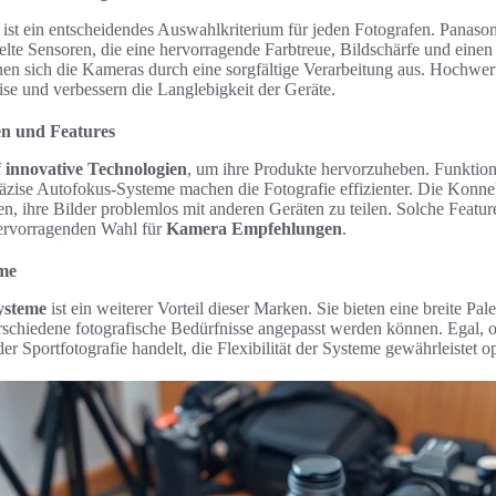
ist ein entscheidendes Auswahlkriterium für jeden Fotografen. Panas
te Sensoren, die eine hervorragende Farbtreue, Bildschärfe und eine
en sich die Kameras durch eine sorgfältige Verarbeitung aus. Hochwer
se und verbessern die Langlebigkeit der Geräte.
en und Features
f
innovative Technologien
, um ihre Produkte hervorzuheben. Funktione
räzise Autofokus-Systeme machen die Fotografie effizienter. Die Konne
en, ihre Bilder problemlos mit anderen Geräten zu teilen. Solche Feat
ervorragenden Wahl für
Kamera Empfehlungen
.
eme
Systeme
ist ein weiterer Vorteil dieser Marken. Sie bieten eine breite Pa
erschiedene fotografische Bedürfnisse angepasst werden können. Egal, 
der Sportfotografie handelt, die Flexibilität der Systeme gewährleistet 