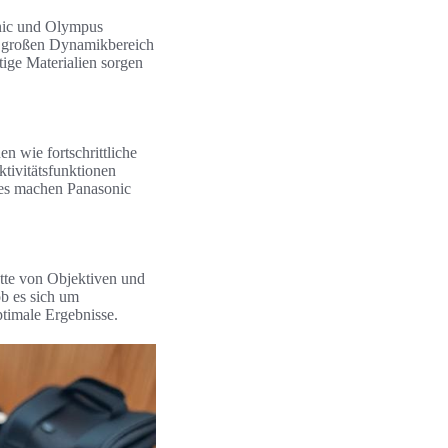
onic und Olympus
n großen Dynamikbereich
tige Materialien sorgen
n wie fortschrittliche
ktivitätsfunktionen
ures machen Panasonic
lette von Objektiven und
ob es sich um
optimale Ergebnisse.