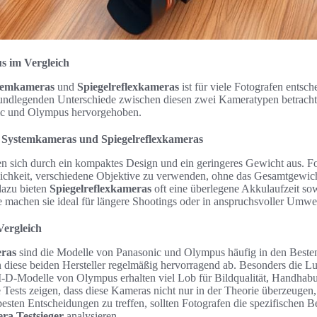
s im Vergleich
temkameras
und
Spiegelreflexkameras
ist für viele Fotografen entsc
undlegenden Unterschiede zwischen diesen zwei Kameratypen betracht
c und Olympus hervorgehoben.
 Systemkameras und Spiegelreflexkameras
n sich durch ein kompaktes Design und ein geringeres Gewicht aus. Fo
glichkeit, verschiedene Objektive zu verwenden, ohne das Gesamtgewic
dazu bieten
Spiegelreflexkameras
oft eine überlegene Akkulaufzeit sow
 machen sie ideal für längere Shootings oder in anspruchsvoller Umwel
Vergleich
eras
sind die Modelle von Panasonic und Olympus häufig in den Bestenl
n diese beiden Hersteller regelmäßig hervorragend ab. Besonders die 
-D-Modelle von Olympus erhalten viel Lob für Bildqualität, Handhab
Tests zeigen, dass diese Kameras nicht nur in der Theorie überzeugen,
besten Entscheidungen zu treffen, sollten Fotografen die spezifischen
ra Testsieger
analysieren.