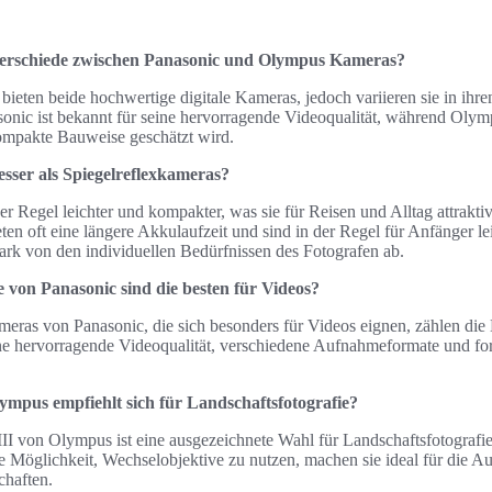
terschiede zwischen Panasonic und Olympus Kameras?
eten beide hochwertige digitale Kameras, jedoch variieren sie in ihre
onic ist bekannt für seine hervorragende Videoqualität, während Olymp
kompakte Bauweise geschätzt wird.
sser als Spiegelreflexkameras?
r Regel leichter und kompakter, was sie für Reisen und Alltag attrakti
ten oft eine längere Akkulaufzeit und sind in der Regel für Anfänger le
ark von den individuellen Bedürfnissen des Fotografen ab.
von Panasonic sind die besten für Videos?
meras von Panasonic, die sich besonders für Videos eignen, zählen 
ne hervorragende Videoqualität, verschiedene Aufnahmeformate und fort
mpus empfiehlt sich für Landschaftsfotografie?
von Olympus ist eine ausgezeichnete Wahl für Landschaftsfotografie
ie Möglichkeit, Wechselobjektive zu nutzen, machen sie ideal für die 
haften.