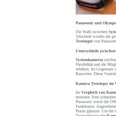
Panasonic und Olympu
Die Wahl zwischen
Sys
Abschnitt werden die gr
Testsieger
von Panasoni
Unterschiede zwischen
Systemkameras
zeichne
Flexibilität und die Mö
erhöhen. Im Gegensatz 
Bauweise. Diese Vorteile
Kamera Testsieger im 
Im
Vergleich von Kam
neuesten Tests schneide
Panasonic sowie die OM
Funktionen. Angesehene 
Praxis glänzen. Um die 
Testergebnisse der
Kame