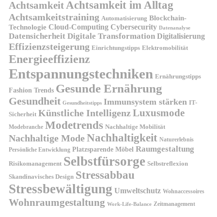
Achtsamkeit im Alltag
Achtsamkeit
Achtsamkeitstraining
Blockchain-
Automatisierung
Technologie
Cloud-Computing
Cybersecurity
Datenanalyse
Datensicherheit
Digitale Transformation
Digitalisierung
Effizienzsteigerung
Elektromobilität
Einrichtungstipps
Energieeffizienz
Entspannungstechniken
Ernährungstipps
Gesunde Ernährung
Fashion Trends
Gesundheit
Immunsystem stärken
IT-
Gesundheitstipps
Künstliche Intelligenz
Luxusmode
Sicherheit
Modetrends
Nachhaltige Mobilität
Modebranche
Nachhaltigkeit
Nachhaltige Mode
Naturerlebnis
Raumgestaltung
Platzsparende Möbel
Persönliche Entwicklung
Selbstfürsorge
Risikomanagement
Selbstreflexion
Stressabbau
Skandinavisches Design
Stressbewältigung
Umweltschutz
Wohnaccessoires
Wohnraumgestaltung
Zeitmanagement
Work-Life-Balance