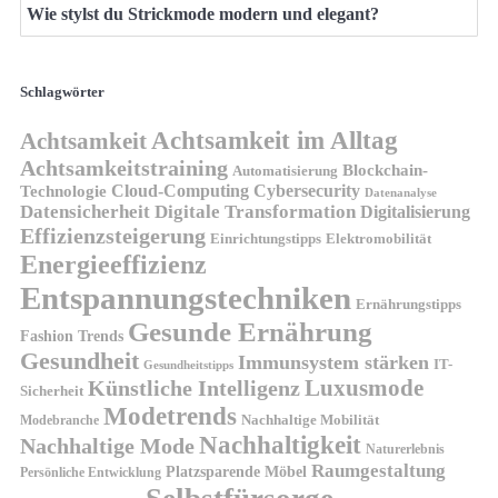
Wie stylst du Strickmode modern und elegant?
Schlagwörter
Achtsamkeit im Alltag
Achtsamkeit
Achtsamkeitstraining
Blockchain-
Automatisierung
Technologie
Cloud-Computing
Cybersecurity
Datenanalyse
Datensicherheit
Digitale Transformation
Digitalisierung
Effizienzsteigerung
Elektromobilität
Einrichtungstipps
Energieeffizienz
Entspannungstechniken
Ernährungstipps
Gesunde Ernährung
Fashion Trends
Gesundheit
Immunsystem stärken
IT-
Gesundheitstipps
Künstliche Intelligenz
Luxusmode
Sicherheit
Modetrends
Nachhaltige Mobilität
Modebranche
Nachhaltigkeit
Nachhaltige Mode
Naturerlebnis
Raumgestaltung
Platzsparende Möbel
Persönliche Entwicklung