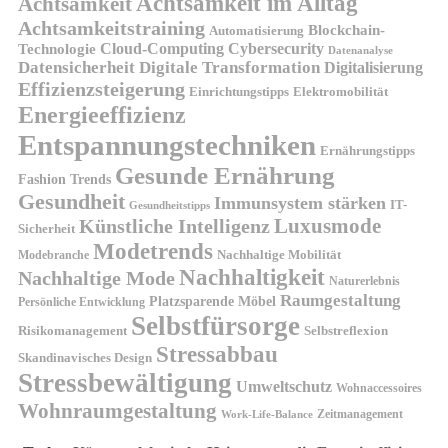
Achtsamkeit im Alltag
Achtsamkeit
Achtsamkeitstraining
Blockchain-
Automatisierung
Technologie
Cloud-Computing
Cybersecurity
Datenanalyse
Datensicherheit
Digitale Transformation
Digitalisierung
Effizienzsteigerung
Elektromobilität
Einrichtungstipps
Energieeffizienz
Entspannungstechniken
Ernährungstipps
Gesunde Ernährung
Fashion Trends
Gesundheit
Immunsystem stärken
IT-
Gesundheitstipps
Künstliche Intelligenz
Luxusmode
Sicherheit
Modetrends
Nachhaltige Mobilität
Modebranche
Nachhaltigkeit
Nachhaltige Mode
Naturerlebnis
Raumgestaltung
Platzsparende Möbel
Persönliche Entwicklung
Selbstfürsorge
Risikomanagement
Selbstreflexion
Stressabbau
Skandinavisches Design
Stressbewältigung
Umweltschutz
Wohnaccessoires
Wohnraumgestaltung
Zeitmanagement
Work-Life-Balance