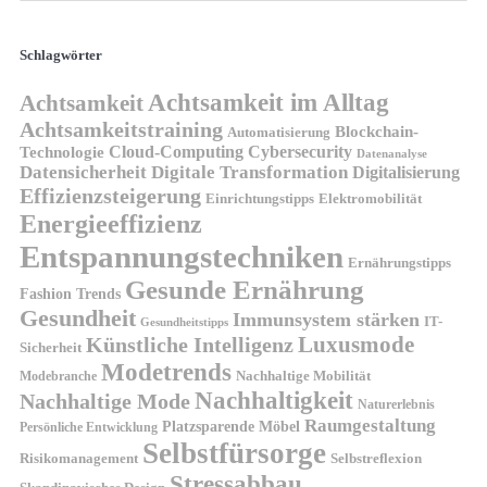
Schlagwörter
Achtsamkeit im Alltag
Achtsamkeit
Achtsamkeitstraining
Blockchain-
Automatisierung
Technologie
Cloud-Computing
Cybersecurity
Datenanalyse
Datensicherheit
Digitale Transformation
Digitalisierung
Effizienzsteigerung
Elektromobilität
Einrichtungstipps
Energieeffizienz
Entspannungstechniken
Ernährungstipps
Gesunde Ernährung
Fashion Trends
Gesundheit
Immunsystem stärken
IT-
Gesundheitstipps
Künstliche Intelligenz
Luxusmode
Sicherheit
Modetrends
Nachhaltige Mobilität
Modebranche
Nachhaltigkeit
Nachhaltige Mode
Naturerlebnis
Raumgestaltung
Platzsparende Möbel
Persönliche Entwicklung
Selbstfürsorge
Risikomanagement
Selbstreflexion
Stressabbau