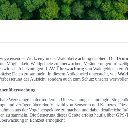
 wegweisendes Werkzeug in der Waldüberwachung etabliert. Die
Droh
ziente Möglichkeit, Waldgebiete zu überwachen, Veränderungen frühzeit
rstwirtschaft beizutragen.
UAV Überwachung
von Waldgebieten ermög
präzise Daten zu sammeln. In diesem Artikel wird untersucht, wie
Wald
Verbesserung der Aufsicht, sondern auch zum Schutz unserer wertvollen
ohnenüberwachung
tbare Werkzeuge in der modernen Überwachungstechnologie. Sie gehör
uge und verfügen über eine Vielzahl von Sensoren und Kameras. Dies
ufnahmen aus der Vogelperspektive zu machen und dabei detailreiche In
 zu sammeln. Die Steuerung dieser Geräte erfolgt häufig über GPS-T
Überwachung in Echtzeit ermöglicht.