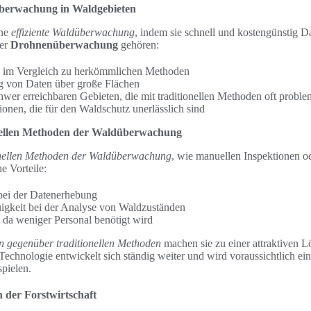
überwachung in Waldgebieten
ine
effiziente Waldüberwachung
, indem sie schnell und kostengünstig D
der
Drohnenüberwachung
gehören:
n im Vergleich zu herkömmlichen Methoden
g von Daten über große Flächen
wer erreichbaren Gebieten, die mit traditionellen Methoden oft proble
ionen, die für den Waldschutz unerlässlich sind
onellen Methoden der Waldüberwachung
onellen Methoden der Waldüberwachung
, wie manuellen Inspektionen od
e Vorteile:
bei der Datenerhebung
igkeit bei der Analyse von Waldzuständen
, da weniger Personal benötigt wird
n gegenüber traditionellen Methoden
machen sie zu einer attraktiven 
chnologie entwickelt sich ständig weiter und wird voraussichtlich ei
pielen.
 der Forstwirtschaft