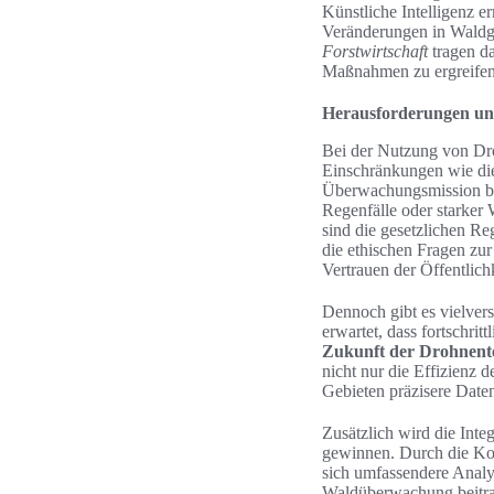
Künstliche Intelligenz 
Veränderungen in Waldge
Forstwirtschaft
tragen da
Maßnahmen zu ergreifen
Herausforderungen un
Bei der Nutzung von Dr
Einschränkungen wie die 
Überwachungsmission be
Regenfälle oder starker 
sind die gesetzlichen R
die ethischen Fragen zu
Vertrauen der Öffentlichk
Dennoch gibt es vielvers
erwartet, dass fortschrit
Zukunft der Drohnente
nicht nur die Effizienz 
Gebieten präzisere Date
Zusätzlich wird die Int
gewinnen. Durch die Kom
sich umfassendere Analy
Waldüberwachung beitrag