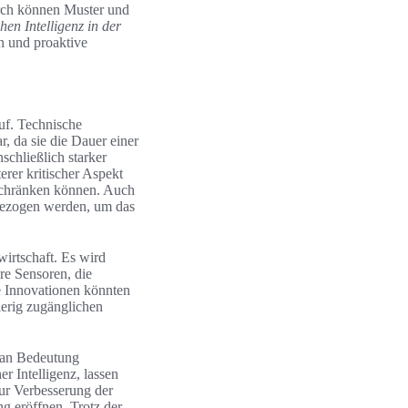
urch können Muster und
chen Intelligenz in der
n und proaktive
uf. Technische
, da sie die Dauer einer
chließlich starker
erer kritischer Aspekt
nschränken können. Auch
 gezogen werden, um das
irtschaft. Es wird
ere Sensoren, die
e Innovationen könnten
ierig zugänglichen
h an Bedeutung
 Intelligenz, lassen
ur Verbesserung der
 eröffnen. Trotz der