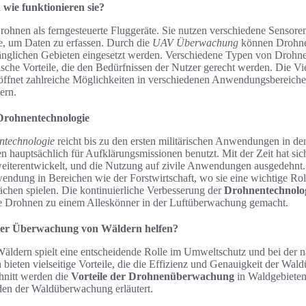
wie funktionieren sie?
ohnen als ferngesteuerte Fluggeräte. Sie nutzen verschiedene Sensore
 um Daten zu erfassen. Durch die
UAV Überwachung
können Drohnen
nglichen Gebieten eingesetzt werden. Verschiedene Typen von Drohne
ische Vorteile, die den Bedürfnissen der Nutzer gerecht werden. Die Vie
öffnet zahlreiche Möglichkeiten in verschiedenen Anwendungsbereichen
ern.
Drohnentechnologie
ntechnologie
reicht bis zu den ersten militärischen Anwendungen in de
hauptsächlich für Aufklärungsmissionen benutzt. Mit der Zeit hat sic
eiterentwickelt, und die Nutzung auf zivile Anwendungen ausgedehnt.
endung in Bereichen wie der Forstwirtschaft, wo sie eine wichtige Ro
chen spielen. Die kontinuierliche Verbesserung der
Drohnentechnolo
e Drohnen zu einem Alleskönner in der Luftüberwachung gemacht.
er Überwachung von Wäldern helfen?
dern spielt eine entscheidende Rolle im Umweltschutz und bei der n
 bieten vielseitige Vorteile, die die Effizienz und Genauigkeit der Wa
hnitt werden die
Vorteile der Drohnenüberwachung
in Waldgebieten
oden der Waldüberwachung erläutert.