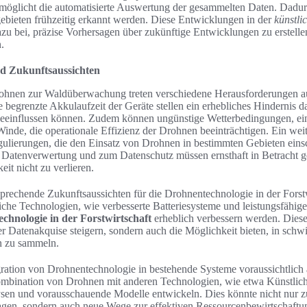
ermöglicht die automatisierte Auswertung der gesammelten Daten. Dad
bieten frühzeitig erkannt werden. Diese Entwicklungen in der
künstli
zu bei, präzise Vorhersagen über zukünftige Entwicklungen zu erstelle
.
d Zukunftsaussichten
ohnen zur Waldüberwachung treten verschiedene Herausforderungen a
begrenzte Akkulaufzeit der Geräte stellen ein erhebliches Hindernis dar
einflussen können. Zudem können ungünstige Wetterbedingungen, eins
Winde, die operationale Effizienz der Drohnen beeinträchtigen. Ein weit
egulierungen, die den Einsatz von Drohnen in bestimmten Gebieten ei
r Datenverwertung und zum Datenschutz müssen ernsthaft in Betracht
eit nicht zu verlieren.
prechende Zukunftsaussichten für die Drohnentechnologie in der Forstw
tliche Technologien, wie verbesserte Batteriesysteme und leistungsfähig
chnologie in der Forstwirtschaft
erheblich verbessern werden. Dies
der Datenakquise steigern, sondern auch die Möglichkeit bieten, in schw
n zu sammeln.
egration von Drohnentechnologie in bestehende Systeme voraussichtlic
bination von Drohnen mit anderen Technologien, wie etwa Künstlicher
sen und vorausschauende Modelle entwickeln. Dies könnte nicht nur z
en, sondern auch neue Wege zur effektiven Ressourcenbewirtschaftung