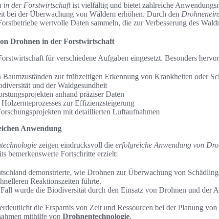
in der Forstwirtschaft
ist vielfältig und bietet zahlreiche Anwendungs
eit bei der Überwachung von Wäldern erhöhen. Durch den
Drohneneins
orstbetriebe wertvolle Daten sammeln, die zur Verbesserung des Wald
on Drohnen in der Forstwirtschaft
orstwirtschaft für verschiedene Aufgaben eingesetzt. Besonders hervo
Baumzuständen zur frühzeitigen Erkennung von Krankheiten oder Sc
diversität und der Waldgesundheit
rstungsprojekten anhand präziser Daten
olzernteprozesses zur Effizienzsteigerung
Forschungsprojekten mit detaillierten Luftaufnahmen
greichen Anwendung
ntechnologie
zeigen eindrucksvoll die
erfolgreiche Anwendung von Dro
ts bemerkenswerte Fortschritte erzielt:
utschland demonstrierte, wie Drohnen zur Überwachung von Schädling
hnelleren Reaktionszeiten führte.
 Fall wurde die Biodiversität durch den Einsatz von Drohnen und der 
verdeutlicht die Ersparnis von Zeit und Ressourcen bei der Planung von
ahmen mithilfe von
Drohnentechnologie
.