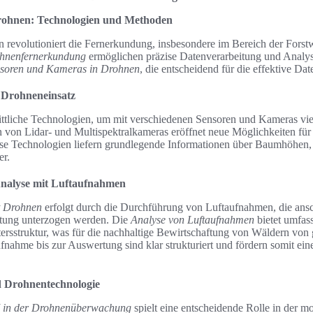
ohnen: Technologien und Methoden
 revolutioniert die Fernerkundung, insbesondere im Bereich der Forstw
ohnenfernerkundung
ermöglichen präzise Datenverarbeitung und Analys
soren und Kameras in Drohnen
, die entscheidend für die effektive D
r Drohneneinsatz
ittliche Technologien, um mit verschiedenen Sensoren und Kameras viel
 von Lidar- und Multispektralkameras eröffnet neue Möglichkeiten für 
se Technologien liefern grundlegende Informationen über Baumhöhen,
er.
nalyse mit Luftaufnahmen
 Drohnen
erfolgt durch die Durchführung von Luftaufnahmen, die ansc
eitung unterzogen werden. Die
Analyse von Luftaufnahmen
bietet umfass
rsstruktur, was für die nachhaltige Bewirtschaftung von Wäldern von 
nahme bis zur Auswertung sind klar strukturiert und fördern somit eine
d Drohnentechnologie
 in der Drohnenüberwachung
spielt eine entscheidende Rolle in der m