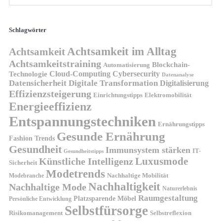
Schlagwörter
Achtsamkeit im Alltag
Achtsamkeit
Achtsamkeitstraining
Blockchain-
Automatisierung
Technologie
Cloud-Computing
Cybersecurity
Datenanalyse
Datensicherheit
Digitale Transformation
Digitalisierung
Effizienzsteigerung
Elektromobilität
Einrichtungstipps
Energieeffizienz
Entspannungstechniken
Ernährungstipps
Gesunde Ernährung
Fashion Trends
Gesundheit
Immunsystem stärken
IT-
Gesundheitstipps
Künstliche Intelligenz
Luxusmode
Sicherheit
Modetrends
Nachhaltige Mobilität
Modebranche
Nachhaltigkeit
Nachhaltige Mode
Naturerlebnis
Raumgestaltung
Platzsparende Möbel
Persönliche Entwicklung
Selbstfürsorge
Risikomanagement
Selbstreflexion