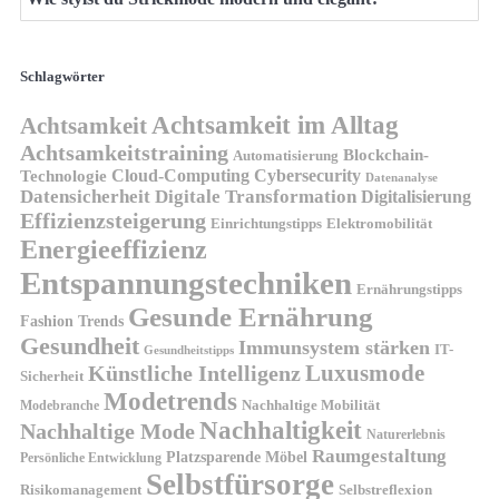
Schlagwörter
Achtsamkeit im Alltag
Achtsamkeit
Achtsamkeitstraining
Blockchain-
Automatisierung
Technologie
Cloud-Computing
Cybersecurity
Datenanalyse
Datensicherheit
Digitale Transformation
Digitalisierung
Effizienzsteigerung
Elektromobilität
Einrichtungstipps
Energieeffizienz
Entspannungstechniken
Ernährungstipps
Gesunde Ernährung
Fashion Trends
Gesundheit
Immunsystem stärken
IT-
Gesundheitstipps
Künstliche Intelligenz
Luxusmode
Sicherheit
Modetrends
Nachhaltige Mobilität
Modebranche
Nachhaltigkeit
Nachhaltige Mode
Naturerlebnis
Raumgestaltung
Platzsparende Möbel
Persönliche Entwicklung
Selbstfürsorge
Risikomanagement
Selbstreflexion