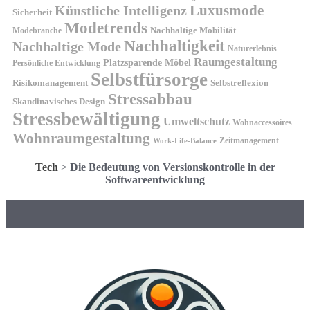
Künstliche Intelligenz
Luxusmode
Sicherheit
Modetrends
Nachhaltige Mobilität
Modebranche
Nachhaltigkeit
Nachhaltige Mode
Naturerlebnis
Raumgestaltung
Platzsparende Möbel
Persönliche Entwicklung
Selbstfürsorge
Risikomanagement
Selbstreflexion
Stressabbau
Skandinavisches Design
Stressbewältigung
Umweltschutz
Wohnaccessoires
Wohnraumgestaltung
Zeitmanagement
Work-Life-Balance
Tech
>
Die Bedeutung von Versionskontrolle in der
Softwareentwicklung