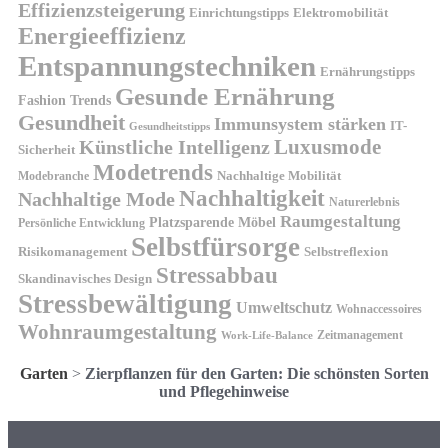
Effizienzsteigerung
Elektromobilität
Einrichtungstipps
Energieeffizienz
Entspannungstechniken
Ernährungstipps
Gesunde Ernährung
Fashion Trends
Gesundheit
Immunsystem stärken
IT-
Gesundheitstipps
Künstliche Intelligenz
Luxusmode
Sicherheit
Modetrends
Nachhaltige Mobilität
Modebranche
Nachhaltigkeit
Nachhaltige Mode
Naturerlebnis
Raumgestaltung
Platzsparende Möbel
Persönliche Entwicklung
Selbstfürsorge
Risikomanagement
Selbstreflexion
Stressabbau
Skandinavisches Design
Stressbewältigung
Umweltschutz
Wohnaccessoires
Wohnraumgestaltung
Zeitmanagement
Work-Life-Balance
Garten
>
Zierpflanzen für den Garten: Die schönsten Sorten
und Pflegehinweise