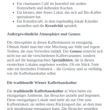
Ein charmantes Café im Innenhof mit uralten
Holzmöbeln und duftenden Kuchen.
Ein kleines, aber feines Lokal, das sich auf Bio-Kaffee
spezialisiert hat.
Ein Künstlercafé, in dem regelmäßig lokale Künstler
ausstellen und die
Kreativität
sprudelt.
Außergewöhnliche Atmosphäre und Genuss
Die
Atmosphäre
in diesen Kaffeehäusern ist einzigartig.
Oftmals findet man hier eine Mischung aus Stille und regem
Treiben, die zum Verweilen einlädt. Der
Genuss
erstreckt sich
nicht nur auf die verschiedenen Kaffeevarianten, sondern
auch auf die hausgemachten
Spezialitäten
, die in diesen
versteckten Lokalen angeboten werden. Ob ein Stück Torte
oder ein herzhaftes Frühstück – die
Genüsse
sind so vielfältig
wie die Kaffeehauskultur selbst.
Die traditionelle Wiener Kaffeehauskultur
Die
traditionelle Kaffeehauskultur
in Wien bietet ein
einzigartiges Ambiente, das Besucher anzieht und begeistert.
Diese einzigartigen Lokale sind mehr als nur Orte zum
Kaffeetrinken; sie stellen einen Rückzugsort dar, an dem man
sich stundenlang entspannen kann. Die Besucher genießen