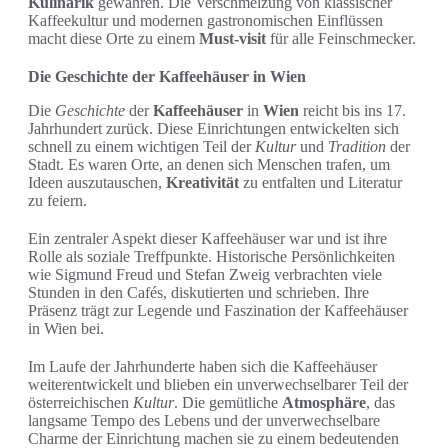
Kulinarik
gewähren. Die Verschmelzung von klassischer
Kaffeekultur und modernen gastronomischen Einflüssen
macht diese Orte zu einem
Must-visit
für alle Feinschmecker.
Die Geschichte der Kaffeehäuser in Wien
Die
Geschichte
der
Kaffeehäuser
in
Wien
reicht bis ins 17.
Jahrhundert zurück. Diese Einrichtungen entwickelten sich
schnell zu einem wichtigen Teil der
Kultur
und
Tradition
der
Stadt. Es waren Orte, an denen sich Menschen trafen, um
Ideen auszutauschen,
Kreativität
zu entfalten und Literatur
zu feiern.
Ein zentraler Aspekt dieser Kaffeehäuser war und ist ihre
Rolle als soziale Treffpunkte. Historische Persönlichkeiten
wie Sigmund Freud und Stefan Zweig verbrachten viele
Stunden in den Cafés, diskutierten und schrieben. Ihre
Präsenz trägt zur Legende und Faszination der Kaffeehäuser
in Wien bei.
Im Laufe der Jahrhunderte haben sich die Kaffeehäuser
weiterentwickelt und blieben ein unverwechselbarer Teil der
österreichischen
Kultur
. Die gemütliche
Atmosphäre
, das
langsame Tempo des Lebens und der unverwechselbare
Charme der Einrichtung machen sie zu einem bedeutenden