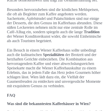
Küche bemerkenswert und trägt zur Gesamterfahrung bei.
Besonders hervorzuheben sind die köstlichen Mehlspeisen,
die oft als Begleiter zum Kaffee angeboten werden.
Sachertorte, Apfelstrudel und Palatschinken sind nur einige
der Desserts, die den Genuss im Kaffeehaus abrunden. Diese
süßen Leckereien nehmen nicht nur eine zentrale Rolle im
Café-Alltag ein, sondern spiegeln auch die lange
Tradition
der Wiener Konditoreikunst wider, die sowohl Einheimische
als auch Touristen begeistert.
Ein Besuch in einem Wiener Kaffeehaus sollte unbedingt
auch die kulinarischen
Spezialitäten
der Brotzeit und der
herzhaften Gerichte einbeziehen. Die Kombination aus
hervorragendem Kaffee und einer abwechslungsreichen
Speisekarte macht die Wiener Kaffeehauskultur zu einem
Erlebnis, das in jedem Falle das Herz jeden Gourmets höher
schlagen lässt. Wien lädt dazu ein, die Vielfalt der
Gaumenfreuden zu entdecken und unvergessliche Momente
mit exquisitem Genuss zu verbinden.
FAQ
Was sind die bekanntesten Kaffeehäuser in Wien?