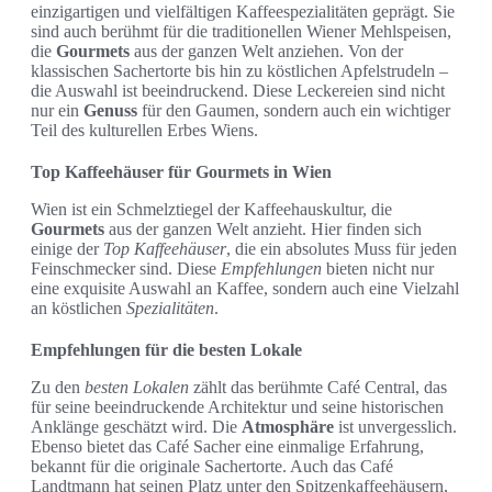
einzigartigen und vielfältigen Kaffeespezialitäten geprägt. Sie
sind auch berühmt für die traditionellen Wiener Mehlspeisen,
die
Gourmets
aus der ganzen Welt anziehen. Von der
klassischen Sachertorte bis hin zu köstlichen Apfelstrudeln –
die Auswahl ist beeindruckend. Diese Leckereien sind nicht
nur ein
Genuss
für den Gaumen, sondern auch ein wichtiger
Teil des kulturellen Erbes Wiens.
Top Kaffeehäuser für Gourmets in Wien
Wien ist ein Schmelztiegel der Kaffeehauskultur, die
Gourmets
aus der ganzen Welt anzieht. Hier finden sich
einige der
Top Kaffeehäuser
, die ein absolutes Muss für jeden
Feinschmecker sind. Diese
Empfehlungen
bieten nicht nur
eine exquisite Auswahl an Kaffee, sondern auch eine Vielzahl
an köstlichen
Spezialitäten
.
Empfehlungen für die besten Lokale
Zu den
besten Lokalen
zählt das berühmte Café Central, das
für seine beeindruckende Architektur und seine historischen
Anklänge geschätzt wird. Die
Atmosphäre
ist unvergesslich.
Ebenso bietet das Café Sacher eine einmalige Erfahrung,
bekannt für die originale Sachertorte. Auch das Café
Landtmann hat seinen Platz unter den Spitzenkaffeehäusern,