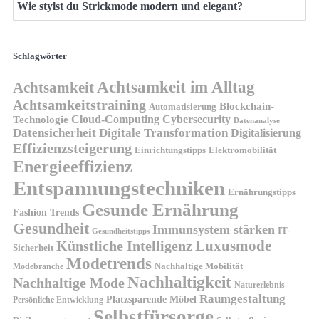
Wie stylst du Strickmode modern und elegant?
Schlagwörter
Achtsamkeit im Alltag
Achtsamkeit
Achtsamkeitstraining
Blockchain-
Automatisierung
Technologie
Cloud-Computing
Cybersecurity
Datenanalyse
Datensicherheit
Digitale Transformation
Digitalisierung
Effizienzsteigerung
Elektromobilität
Einrichtungstipps
Energieeffizienz
Entspannungstechniken
Ernährungstipps
Gesunde Ernährung
Fashion Trends
Gesundheit
Immunsystem stärken
IT-
Gesundheitstipps
Künstliche Intelligenz
Luxusmode
Sicherheit
Modetrends
Nachhaltige Mobilität
Modebranche
Nachhaltigkeit
Nachhaltige Mode
Naturerlebnis
Raumgestaltung
Platzsparende Möbel
Persönliche Entwicklung
Selbstfürsorge