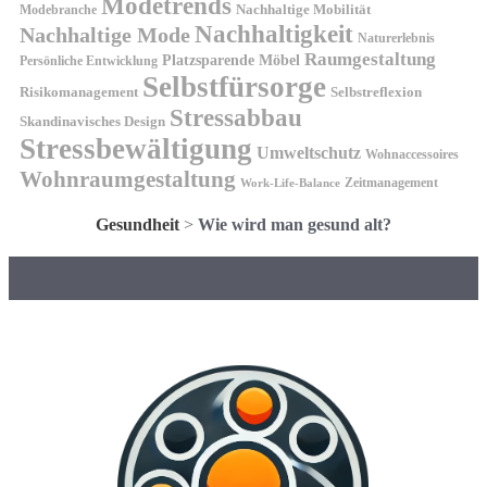
Modetrends
Nachhaltige Mobilität
Modebranche
Nachhaltigkeit
Nachhaltige Mode
Naturerlebnis
Raumgestaltung
Platzsparende Möbel
Persönliche Entwicklung
Selbstfürsorge
Risikomanagement
Selbstreflexion
Stressabbau
Skandinavisches Design
Stressbewältigung
Umweltschutz
Wohnaccessoires
Wohnraumgestaltung
Zeitmanagement
Work-Life-Balance
Gesundheit
>
Wie wird man gesund alt?