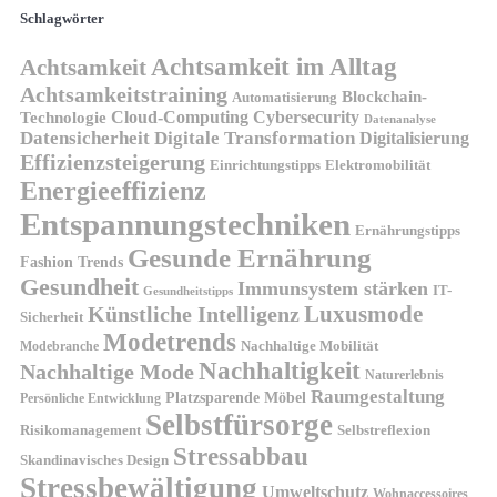
Schlagwörter
Achtsamkeit im Alltag
Achtsamkeit
Achtsamkeitstraining
Blockchain-
Automatisierung
Technologie
Cloud-Computing
Cybersecurity
Datenanalyse
Datensicherheit
Digitale Transformation
Digitalisierung
Effizienzsteigerung
Elektromobilität
Einrichtungstipps
Energieeffizienz
Entspannungstechniken
Ernährungstipps
Gesunde Ernährung
Fashion Trends
Gesundheit
Immunsystem stärken
IT-
Gesundheitstipps
Künstliche Intelligenz
Luxusmode
Sicherheit
Modetrends
Nachhaltige Mobilität
Modebranche
Nachhaltigkeit
Nachhaltige Mode
Naturerlebnis
Raumgestaltung
Platzsparende Möbel
Persönliche Entwicklung
Selbstfürsorge
Risikomanagement
Selbstreflexion
Stressabbau
Skandinavisches Design
Stressbewältigung
Umweltschutz
Wohnaccessoires