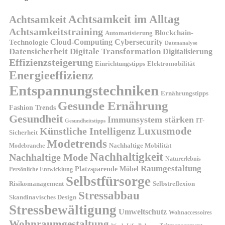
Achtsamkeit im Alltag
Achtsamkeit
Achtsamkeitstraining
Blockchain-
Automatisierung
Technologie
Cloud-Computing
Cybersecurity
Datenanalyse
Datensicherheit
Digitale Transformation
Digitalisierung
Effizienzsteigerung
Elektromobilität
Einrichtungstipps
Energieeffizienz
Entspannungstechniken
Ernährungstipps
Gesunde Ernährung
Fashion Trends
Gesundheit
Immunsystem stärken
IT-
Gesundheitstipps
Künstliche Intelligenz
Luxusmode
Sicherheit
Modetrends
Nachhaltige Mobilität
Modebranche
Nachhaltigkeit
Nachhaltige Mode
Naturerlebnis
Raumgestaltung
Platzsparende Möbel
Persönliche Entwicklung
Selbstfürsorge
Risikomanagement
Selbstreflexion
Stressabbau
Skandinavisches Design
Stressbewältigung
Umweltschutz
Wohnaccessoires
Wohnraumgestaltung