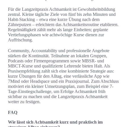
Für die Langzeitpraxis Achtsamkeit ist Gewohnheitsbildung
zentral. Kleine tägliche Ziele von fünf bis zehn Minuten und
Habit-Stacking – etwa eine kurze Übung nach dem
Zähneputzen – erleichtern das Achtsamkeitsroutine etablieren.
Regelmäßigkeit zählt mehr als lange Einheiten; geplante
Vertiefungsphasen wie achtwöchige Kurse dienen zur
Auffrischung.
Community, Accountability und professionelle Angebote
stärken die Kontinuität. Teilnahme an lokalen Gruppen,
Podcasts oder Firmenprogrammen sowie MBSR- und
MBCT-Kurse und qualifizierte Lehrende bieten Halt. Als
Praxisempfehlung zahlt sich eine kombinierte Strategie aus:
kurze Übungen für den Alltag, eine verlässliche App wie
7Mind oder Headspace und ein Praxisjournal. Zum Abschluss
motiviert ein kleiner Umsetzungsplan, zum Beispiel eine 7-
Tage-Einstiegschallenge, um Erfolge Achtsamkeit früh
sichtbar zu machen und die Langzeitpraxis Achtsamkeit
weiter zu festigen.
FAQ
Wie lässt sich Achtsamkeit kurz und praktisch im