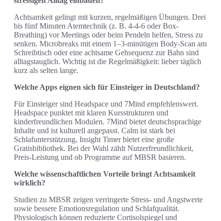
stressigen Alltag einbauen?
Achtsamkeit gelingt mit kurzen, regelmäßigen Übungen. Drei
bis fünf Minuten Atemtechnik (z. B. 4-4-6 oder Box-
Breathing) vor Meetings oder beim Pendeln helfen, Stress zu
senken. Microbreaks mit einem 1–3‑minütigen Body-Scan am
Schreibtisch oder eine achtsame Gehsequenz zur Bahn sind
alltagstauglich. Wichtig ist die Regelmäßigkeit: lieber täglich
kurz als selten lange.
Welche Apps eignen sich für Einsteiger in Deutschland?
Für Einsteiger sind Headspace und 7Mind empfehlenswert.
Headspace punktet mit klaren Kursstrukturen und
kinderfreundlichen Modulen. 7Mind bietet deutschsprachige
Inhalte und ist kulturell angepasst. Calm ist stark bei
Schlafunterstützung, Insight Timer bietet eine große
Gratisbibliothek. Bei der Wahl zählt Nutzerfreundlichkeit,
Preis-Leistung und ob Programme auf MBSR basieren.
Welche wissenschaftlichen Vorteile bringt Achtsamkeit
wirklich?
Studien zu MBSR zeigen verringerte Stress- und Angstwerte
sowie bessere Emotionsregulation und Schlafqualität.
Physiologisch können reduzierte Cortisolspiegel und