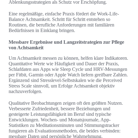
Ablenkungsstrategien als Schutz vor Erschöpfung.
Eine regelmäßige, einfache Praxis fördert die Work-Life-
Balance Achtsamkeit. Schritt für Schritt entstehen so
Routinen, die berufliche Anforderungen mit familiären
Bedürfnissen in Einklang bringen.
Messbare Ergebnisse und Langzeitstrategien zur Pflege
von Achtsamkeit
Um Achtsamkeit messen zu können, helfen klare Indikatoren.
Quantitative Werte wie Häufigkeit und Dauer der Praxis,
Schlafdaten aus Apps wie Sleep Cycle und HRV-Messungen
per Fitbit, Garmin oder Apple Watch liefern greifbare Zahlen.
Ergänzend sind Stresslevel-Selbstskalen wie die Perceived
Stress Scale sinnvoll, um Erfolge Achtsamkeit objektiv
nachzuverfolgen.
Qualitative Beobachtungen zeigen oft den größten Nutzen.
Verbesserte Zufriedenheit, bessere Beziehungen und
gesteigerte Leistungsfähigkeit im Beruf sind typische
Entwicklungen. Wochen- und Monatsjournale, App-
Statistiken zu Meditationsminuten und Stimmungstracker
fungieren als Evaluationsmethoden, die beides verbinden:
messbare Daten und persönliche Wahrnehmung.