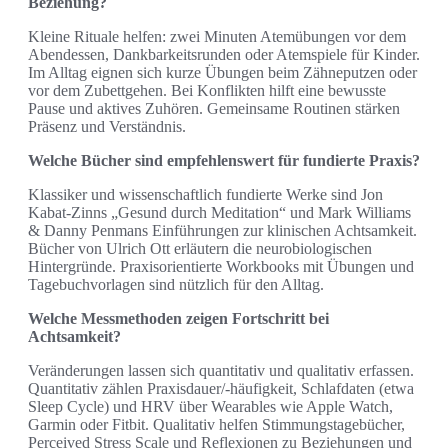
Beziehung?
Kleine Rituale helfen: zwei Minuten Atemübungen vor dem
Abendessen, Dankbarkeitsrunden oder Atemspiele für Kinder.
Im Alltag eignen sich kurze Übungen beim Zähneputzen oder
vor dem Zubettgehen. Bei Konflikten hilft eine bewusste
Pause und aktives Zuhören. Gemeinsame Routinen stärken
Präsenz und Verständnis.
Welche Bücher sind empfehlenswert für fundierte Praxis?
Klassiker und wissenschaftlich fundierte Werke sind Jon
Kabat‑Zinns „Gesund durch Meditation“ und Mark Williams
& Danny Penmans Einführungen zur klinischen Achtsamkeit.
Bücher von Ulrich Ott erläutern die neurobiologischen
Hintergründe. Praxisorientierte Workbooks mit Übungen und
Tagebuchvorlagen sind nützlich für den Alltag.
Welche Messmethoden zeigen Fortschritt bei
Achtsamkeit?
Veränderungen lassen sich quantitativ und qualitativ erfassen.
Quantitativ zählen Praxisdauer/-häufigkeit, Schlafdaten (etwa
Sleep Cycle) und HRV über Wearables wie Apple Watch,
Garmin oder Fitbit. Qualitativ helfen Stimmungstagebücher,
Perceived Stress Scale und Reflexionen zu Beziehungen und