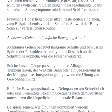
Varianten reichen von 5 Minuten (Kurzscan) bis 20–30
Minuten (Vollscan). Studien zeigen, dass regelmäßige Scans
somatische Stresssymptome mindern und Schlaf verbessern.
Praktische Tipps: liegen oder sitzen, feste Zeiten einplanen,
zum Beispiel abends vor dem Schlafen. So wird der Body-
Scan zur verlässlichen Routine.
Achtsames Gehen und einfache Bewegungsrituale
Achtsames Gehen bedeutet langsame Schritte und bewusstes
Spüren der Fußsohlen. Atemrhythmus lässt sich an die
Schrittfolge koppeln, was die Präsenz verstärkt.
Solche kurzen Gänge passen gut in den Alltag:
Treppensteigen, der Weg zur Bahn oder ein Spaziergang in
der Mittagspause. Integration gelingt, wenn die Übung zur
Gewohnheit wird.
Einfache Bewegungsrituale wie Dehnpausen am Schreibtisch
oder eine 3-minütige Stretching-Sequenz nach dem Aufstehen
unterstützen die körperliche und mentale Balance.
Beispiele zeigen, wie Übungen kombiniert werden:
Atemübungen gegen Stress in Meetings, ein Body-Scan