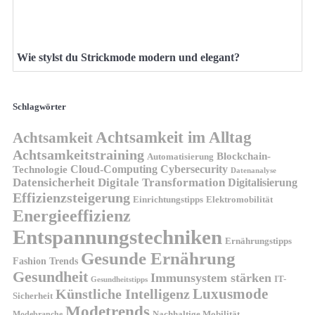
Wie stylst du Strickmode modern und elegant?
Schlagwörter
Achtsamkeit im Alltag
Achtsamkeit
Achtsamkeitstraining
Blockchain-
Automatisierung
Technologie
Cloud-Computing
Cybersecurity
Datenanalyse
Datensicherheit
Digitale Transformation
Digitalisierung
Effizienzsteigerung
Elektromobilität
Einrichtungstipps
Energieeffizienz
Entspannungstechniken
Ernährungstipps
Gesunde Ernährung
Fashion Trends
Gesundheit
Immunsystem stärken
IT-
Gesundheitstipps
Künstliche Intelligenz
Luxusmode
Sicherheit
Modetrends
Nachhaltige Mobilität
Modebranche