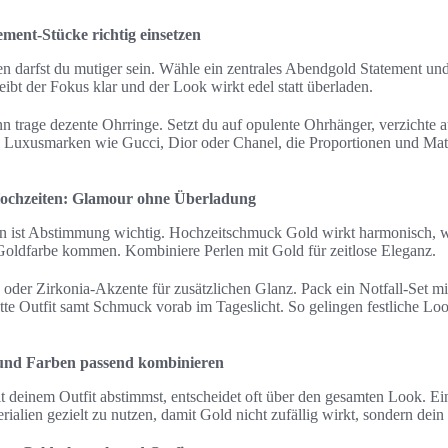
ment-Stücke richtig einsetzen
 darfst du mutiger sein. Wähle ein zentrales Abendgold Statement und 
bt der Fokus klar und der Look wirkt edel statt überladen.
n trage dezente Ohrringe. Setzt du auf opulente Ohrhänger, verzichte au
ei Luxusmarken wie Gucci, Dior oder Chanel, die Proportionen und Mate
Hochzeiten: Glamour ohne Überladung
en ist Abstimmung wichtig. Hochzeitschmuck Gold wirkt harmonisch, 
Goldfarbe kommen. Kombiniere Perlen mit Gold für zeitlose Eleganz.
der Zirkonia-Akzente für zusätzlichen Glanz. Pack ein Notfall-Set mi
tte Outfit samt Schmuck vorab im Tageslicht. So gelingen festliche Lo
 und Farben passend kombinieren
einem Outfit abstimmst, entscheidet oft über den gesamten Look. Ein k
alien gezielt zu nutzen, damit Gold nicht zufällig wirkt, sondern dein S