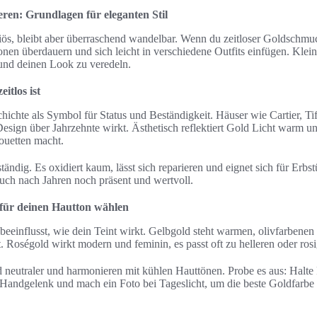
en: Grundlagen für eleganten Stil
iös, bleibt aber überraschend wandelbar. Wenn du zeitloser Goldschmuc
onen überdauern und sich leicht in verschiedene Outfits einfügen. Klein
 und deinen Look zu veredeln.
tlos ist
hichte als Symbol für Status und Beständigkeit. Häuser wie Cartier, T
Design über Jahrzehnte wirkt. Ästhetisch reflektiert Gold Licht warm u
houetten macht.
tändig. Es oxidiert kaum, lässt sich reparieren und eignet sich für Erbst
uch nach Jahren noch präsent und wertvoll.
 für deinen Hautton wählen
eeinflusst, wie dein Teint wirkt. Gelbgold steht warmen, olivfarbene
 Roségold wirkt modern und feminin, es passt oft zu helleren oder ros
d neutraler und harmonieren mit kühlen Hauttönen. Probe es aus: Halte
Handgelenk und mach ein Foto bei Tageslicht, um die beste Goldfarb