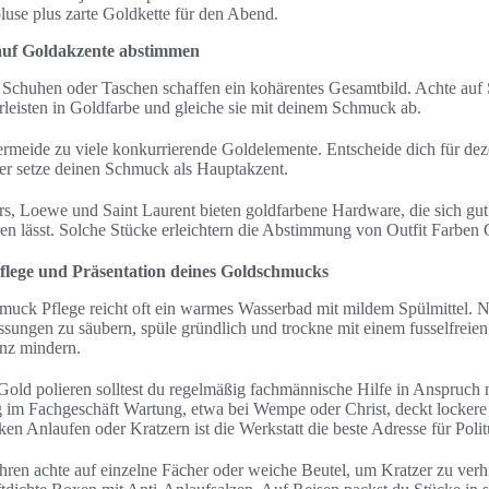
nbluse plus zarte Goldkette für den Abend.
auf Goldakzente abstimmen
 Schuhen oder Taschen schaffen ein kohärentes Gesamtbild. Achte auf 
rleisten in Goldfarbe und gleiche sie mit deinem Schmuck ab.
Vermeide zu viele konkurrierende Goldelemente. Entscheide dich für dez
r setze deinen Schmuck als Hauptakzent.
, Loewe und Saint Laurent bieten goldfarbene Hardware, die sich gut
 lässt. Solche Stücke erleichtern die Abstimmung von Outfit Farben
Pflege und Präsentation deines Goldschmucks
hmuck Pflege reicht oft ein warmes Wasserbad mit mildem Spülmittel. 
ssungen zu säubern, spüle gründlich und trockne mit einem fusselfreie
nz mindern.
old polieren solltest du regelmäßig fachmännische Hilfe in Anspruch 
 im Fachgeschäft Wartung, etwa bei Wempe oder Christ, deckt locker
rken Anlaufen oder Kratzern ist die Werkstatt die beste Adresse für Pol
n achte auf einzelne Fächer oder weiche Beutel, um Kratzer zu verhi