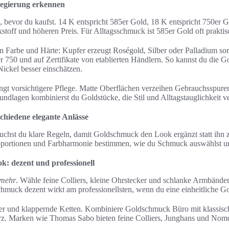
Legierung erkennen
 bevor du kaufst. 14 K entspricht 585er Gold, 18 K entspricht 750er G
toff und höheren Preis. Für Alltagsschmuck ist 585er Gold oft praktisch
n Farbe und Härte: Kupfer erzeugt Roségold, Silber oder Palladium so
 750 und auf Zertifikate von etablierten Händlern. So kannst du die 
Nickel besser einschätzen.
gt vorsichtigere Pflege. Matte Oberflächen verzeihen Gebrauchsspuren
undlagen kombinierst du Goldstücke, die Stil und Alltagstauglichkeit v
schiedene elegante Anlässe
auchst du klare Regeln, damit Goldschmuck den Look ergänzt statt ihn 
roportionen und Farbharmonie bestimmen, wie du Schmuck auswählst u
k: dezent und professionell
 mehr
. Wähle feine Colliers, kleine Ohrstecker und schlanke Armbände
chmuck dezent wirkt am professionellsten, wenn du eine einheitliche Gol
r und klappernde Ketten. Kombiniere Goldschmuck Büro mit klassisc
z. Marken wie Thomas Sabo bieten feine Colliers, Junghans und Nomo