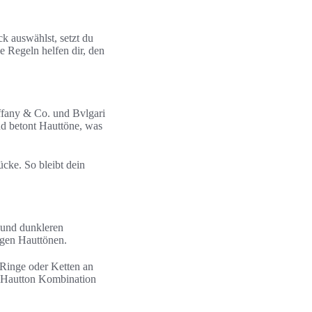
k auswählst, setzt du
e Regeln helfen dir, den
iffany & Co. und Bvlgari
nd betont Hauttöne, was
ücke. So bleibt dein
n und dunkleren
igen Hauttönen.
 Ringe oder Ketten an
e Hautton Kombination