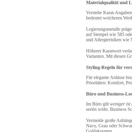
Materialqualität und 
Verstehe Karat-Angaben,
bedeutet weicheren Werks
Legierungsmetalle präge
auf Stempel wie 585 oder
und Allergierisiken wie 
Höherer Karatwert verlan
Varianten. Mit diesen Gr
Styling-Regeln für ver
Für elegante Anlässe br
Prioritäten: Komfort, P
Büro und Business-Loo
Im Büro gilt
weniger ist
seriös wirkt. Business S
Vermeide große Anhänge
Navy, Grau oder Schwar
Goldakzenten.