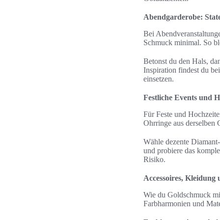
Abendgarderobe: State
Bei Abendveranstaltungen
Schmuck minimal. So blei
Betonst du den Hals, dan
Inspiration findest du b
einsetzen.
Festliche Events und 
Für Feste und Hochzeit
Ohrringe aus derselben 
Wähle dezente Diamant- o
und probiere das komple
Risiko.
Accessoires, Kleidung
Wie du Goldschmuck mit d
Farbharmonien und Materi