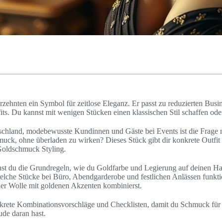
rzehnten ein Symbol für zeitlose Eleganz. Er passt zu reduzierten Bus
its. Du kannst mit wenigen Stücken einen klassischen Stil schaffen oder
tschland, modebewusste Kundinnen und Gäste bei Events ist die Frage m
uck, ohne überladen zu wirken? Dieses Stück gibt dir konkrete Outfit 
Goldschmuck Styling.
rnst du die Grundregeln, wie du Goldfarbe und Legierung auf deinen Ha
lche Stücke bei Büro, Abendgarderobe und festlichen Anlässen funkti
der Wolle mit goldenen Akzenten kombinierst.
krete Kombinationsvorschläge und Checklisten, damit du Schmuck für
ude daran hast.