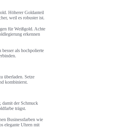
old. Höherer Goldanteil
er, weil es robuster ist.
rgen für Weißgold. Achte
Goldlegierung erkennen
 besser als hochpolierte
erbinden.
zu überladen. Setze
nd kombinierst.
r, damit der Schmuck
dfarbe trägst.
hen Businessfarben wie
s elegante Uhren mit