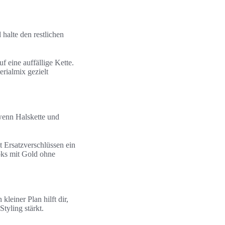
halte den restlichen
f eine auffällige Kette.
rialmix gezielt
wenn Halskette und
t Ersatzverschlüssen ein
oks mit Gold ohne
leiner Plan hilft dir,
tyling stärkt.